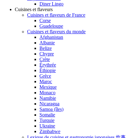
Diner Lingo
Cuisines et flaveurs
Cuisines et flaveurs de France
Corse
Guadeloupe
Cuisines et flaveurs du monde
Afghanistan
Albanie
Belize
Chypre
Crète
Érythrée
Éthiopie
Grèce
Maroc
Mexique
Monaco
Namibie
Nicaragua
Samoa (îles)
Somalie
Turquie
Ukraine
Zimbabwe
Lexique de cuisine et gastronomie japonaises 炊事