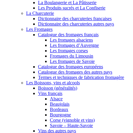
La Boulangerie et La Pâtisserie
Les Produits sucrés et La Confiserie
La Charcuterie
Dictionnaire des charcuteries françaises
Dictionnaire des charcuteries autres pays
Les Fromages
Catalogue des fromages français
Les fromages alsaciens
Les fromages d’Auvergne
Les fromages corses
Fromages du Limousin
Les fromages de Savoie
Catalogue des fromages européens
Catalogue des fromages des autres pays
Termes et techniques de fabrication fromagère
Les Boissons, vins et alcools
Boisson (généralités)
Vins français
Alsace
Beaujolais
Bordeaux
Bourgogne
Corse (vignoble et vins)
Savoie – Haute-Savoie
Vins des autres pays