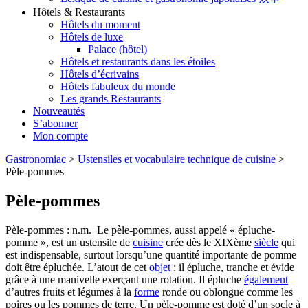
Hôtels & Restaurants
Hôtels du moment
Hôtels de luxe
Palace (hôtel)
Hôtels et restaurants dans les étoiles
Hôtels d’écrivains
Hôtels fabuleux du monde
Les grands Restaurants
Nouveautés
S’abonner
Mon compte
Gastronomiac
>
Ustensiles et vocabulaire technique de cuisine
>
Pèle-pommes
Pèle-pommes
Pèle-pommes : n.m. Le pèle-pommes, aussi appelé « épluche-
pomme », est un ustensile de
cuisine
crée dès le XIXème
siècle
qui
est indispensable, surtout lorsqu’une quantité importante de pomme
doit être épluchée. L’atout de cet
objet
: il épluche, tranche et évide
grâce à une manivelle exerçant une rotation. Il épluche
également
d’autres fruits et légumes à la
forme
ronde ou oblongue comme les
poires ou les pommes de terre. Un pèle-pomme est doté d’un socle à