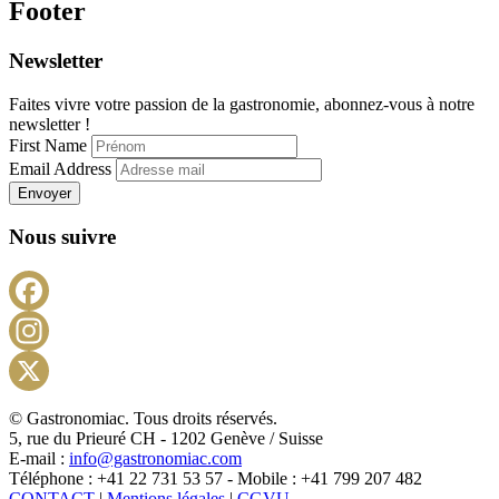
Footer
Newsletter
Faites vivre votre passion de la gastronomie, abonnez-vous à notre
newsletter !
First Name
Email Address
Envoyer
Nous suivre
Facebook
Instagram
X
© Gastronomiac. Tous droits réservés.
5, rue du Prieuré CH - 1202 Genève / Suisse
E-mail :
info@gastronomiac.com
Téléphone : +41 22 731 53 57 - Mobile : +41 799 207 482
CONTACT
|
Mentions légales
|
CGVU