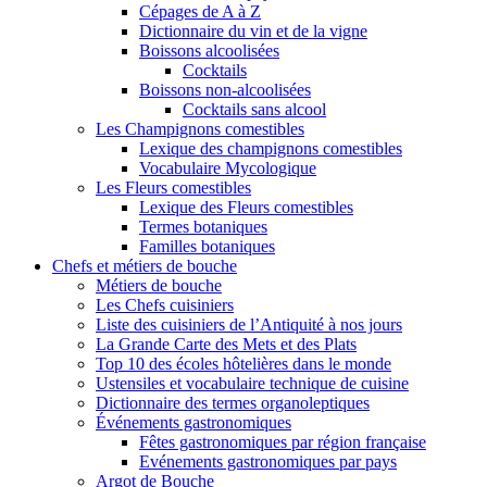
Cépages de A à Z
Dictionnaire du vin et de la vigne
Boissons alcoolisées
Cocktails
Boissons non-alcoolisées
Cocktails sans alcool
Les Champignons comestibles
Lexique des champignons comestibles
Vocabulaire Mycologique
Les Fleurs comestibles
Lexique des Fleurs comestibles
Termes botaniques
Familles botaniques
Chefs et métiers de bouche
Métiers de bouche
Les Chefs cuisiniers
Liste des cuisiniers de l’Antiquité à nos jours
La Grande Carte des Mets et des Plats
Top 10 des écoles hôtelières dans le monde
Ustensiles et vocabulaire technique de cuisine
Dictionnaire des termes organoleptiques
Événements gastronomiques
Fêtes gastronomiques par région française
Evénements gastronomiques par pays
Argot de Bouche