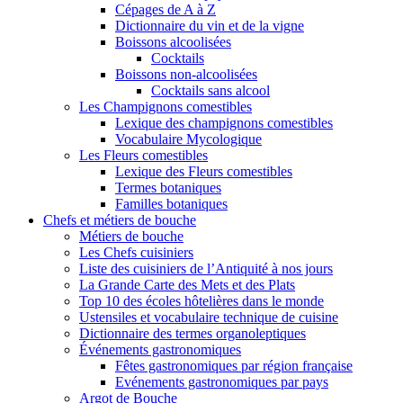
Cépages de A à Z
Dictionnaire du vin et de la vigne
Boissons alcoolisées
Cocktails
Boissons non-alcoolisées
Cocktails sans alcool
Les Champignons comestibles
Lexique des champignons comestibles
Vocabulaire Mycologique
Les Fleurs comestibles
Lexique des Fleurs comestibles
Termes botaniques
Familles botaniques
Chefs et métiers de bouche
Métiers de bouche
Les Chefs cuisiniers
Liste des cuisiniers de l’Antiquité à nos jours
La Grande Carte des Mets et des Plats
Top 10 des écoles hôtelières dans le monde
Ustensiles et vocabulaire technique de cuisine
Dictionnaire des termes organoleptiques
Événements gastronomiques
Fêtes gastronomiques par région française
Evénements gastronomiques par pays
Argot de Bouche