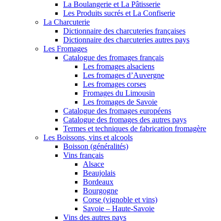
La Boulangerie et La Pâtisserie
Les Produits sucrés et La Confiserie
La Charcuterie
Dictionnaire des charcuteries françaises
Dictionnaire des charcuteries autres pays
Les Fromages
Catalogue des fromages français
Les fromages alsaciens
Les fromages d’Auvergne
Les fromages corses
Fromages du Limousin
Les fromages de Savoie
Catalogue des fromages européens
Catalogue des fromages des autres pays
Termes et techniques de fabrication fromagère
Les Boissons, vins et alcools
Boisson (généralités)
Vins français
Alsace
Beaujolais
Bordeaux
Bourgogne
Corse (vignoble et vins)
Savoie – Haute-Savoie
Vins des autres pays