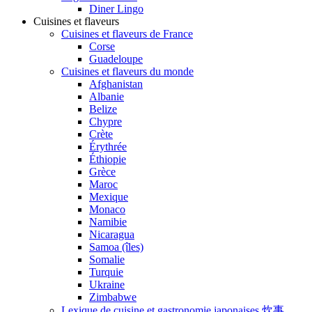
Diner Lingo
Cuisines et flaveurs
Cuisines et flaveurs de France
Corse
Guadeloupe
Cuisines et flaveurs du monde
Afghanistan
Albanie
Belize
Chypre
Crète
Érythrée
Éthiopie
Grèce
Maroc
Mexique
Monaco
Namibie
Nicaragua
Samoa (îles)
Somalie
Turquie
Ukraine
Zimbabwe
Lexique de cuisine et gastronomie japonaises 炊事