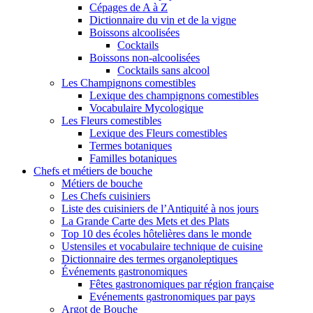
Cépages de A à Z
Dictionnaire du vin et de la vigne
Boissons alcoolisées
Cocktails
Boissons non-alcoolisées
Cocktails sans alcool
Les Champignons comestibles
Lexique des champignons comestibles
Vocabulaire Mycologique
Les Fleurs comestibles
Lexique des Fleurs comestibles
Termes botaniques
Familles botaniques
Chefs et métiers de bouche
Métiers de bouche
Les Chefs cuisiniers
Liste des cuisiniers de l’Antiquité à nos jours
La Grande Carte des Mets et des Plats
Top 10 des écoles hôtelières dans le monde
Ustensiles et vocabulaire technique de cuisine
Dictionnaire des termes organoleptiques
Événements gastronomiques
Fêtes gastronomiques par région française
Evénements gastronomiques par pays
Argot de Bouche