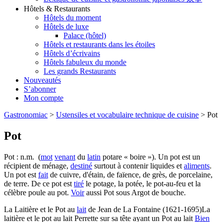
Hôtels & Restaurants
Hôtels du moment
Hôtels de luxe
Palace (hôtel)
Hôtels et restaurants dans les étoiles
Hôtels d’écrivains
Hôtels fabuleux du monde
Les grands Restaurants
Nouveautés
S’abonner
Mon compte
Gastronomiac
>
Ustensiles et vocabulaire technique de cuisine
>
Pot
Pot
Pot : n.m. (
mot
venant
du
latin
potare « boire »). Un pot est un
récipient de ménage,
destiné
surtout à contenir liquides et
aliments
.
Un pot est
fait
de cuivre, d'étain, de faïence, de grès, de porcelaine,
de terre. De ce pot est
tiré
le potage, la potée, le pot-au-feu et la
célèbre poule au pot.
Voir
aussi Pot sous Argot de bouche.
La Laitière et le Pot au
lait
de Jean de La Fontaine (1621-1695)La
laitière et le pot au lait Perrette sur sa tête ayant un Pot au lait
Bien