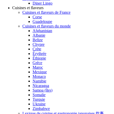
Diner Lingo
Cuisines et flaveurs
Cuisines et flaveurs de France
Corse
Guadeloupe
Cuisines et flaveurs du monde
Afghanistan
Albanie
Belize
Chypre
Crète
Érythrée
Éthiopie
Grèce
Maroc
Mexique
Monaco
Namibie
Nicaragua
Samoa (îles)
Somalie
Turquie
Ukraine
Zimbabwe
Lexique de cuisine et gastronomie japonaises 炊事