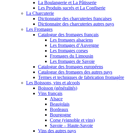
La Boulangerie et La Pâtisserie
Les Produits sucrés et La Confiserie
La Charcuterie
Dictionnaire des charcuteries françaises
Dictionnaire des charcuteries autres pays
Les Fromages
Catalogue des fromages français
Les fromages alsaciens
Les fromages d’Auvergne
Les fromages corses
Fromages du Limousin
Les fromages de Savoie
Catalogue des fromages européens
Catalogue des fromages des autres pays
Termes et techniques de fabrication fromagère
Les Boissons, vins et alcools
Boisson (généralités)
Vins français
Alsace
Beaujolais
Bordeaux
Bourgogne
Corse (vignoble et vins)
Savoie – Haute-Savoie
Vins des autres pays