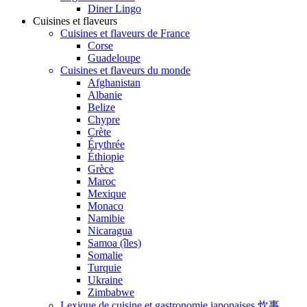
Diner Lingo
Cuisines et flaveurs
Cuisines et flaveurs de France
Corse
Guadeloupe
Cuisines et flaveurs du monde
Afghanistan
Albanie
Belize
Chypre
Crète
Érythrée
Éthiopie
Grèce
Maroc
Mexique
Monaco
Namibie
Nicaragua
Samoa (îles)
Somalie
Turquie
Ukraine
Zimbabwe
Lexique de cuisine et gastronomie japonaises 炊事