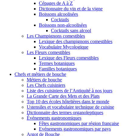
Cépages de A à Z
Dictionnaire du vin et de la vigne
Boissons alcoolisées
Cocktails
Boissons non-alcoolisées
Cocktails sans alcool
Les Champignons comestibles
Lexique des champignons comestibles
Vocabulaire Mycologique
Les Fleurs comestibles
Lexique des Fleurs comestibles
Termes botaniques
Familles botaniques
Chefs et métiers de bouche
Métiers de bouche
Les Chefs cuisiniers
Liste des cuisiniers de l’Antiquité à nos jours
La Grande Carte des Mets et des Plats
Top 10 des écoles hôtelières dans le monde
Ustensiles et vocabulaire technique de cuisine
Dictionnaire des termes organoleptiques
Événements gastronomiques
Fêtes gastronomiques par région française
Evénements gastronomiques par pays
Argot de Bouche