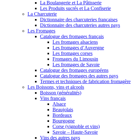
La Boulangerie et La Pâtisserie
Les Produits sucrés et La Confiserie
La Charcuterie
Dictionnaire des charcuteries françaises
Dictionnaire des charcuteries autres pays
Les Fromages
Catalogue des fromages français
Les fromages alsaciens
Les fromages d’Auvergne
Les fromages corses
Fromages du Limousin
Les fromages de Savoie
Catalogue des fromages européens
Catalogue des fromages des autres pays
Termes et techniques de fabrication fromagère
Les Boissons, vins et alcools
Boisson (généralités)
Vins français
Alsace
Beaujolais
Bordeaux
Bourgogne
Corse (vignoble et vins)
Savoie – Haute-Savoie
Vins des autres pays