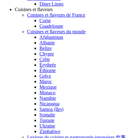
Diner Lingo
Cuisines et flaveurs
Cuisines et flaveurs de France
Corse
Guadeloupe
Cuisines et flaveurs du monde
Afghanistan
Albanie
Belize
Chypre
Crète
Érythrée
Éthiopie
Grèce
Maroc
Mexique
Monaco
Namibie
Nicaragua
Samoa (îles)
Somalie
Turquie
Ukraine
Zimbabwe
Lexique de cuisine et gastronomie japonaises 炊事