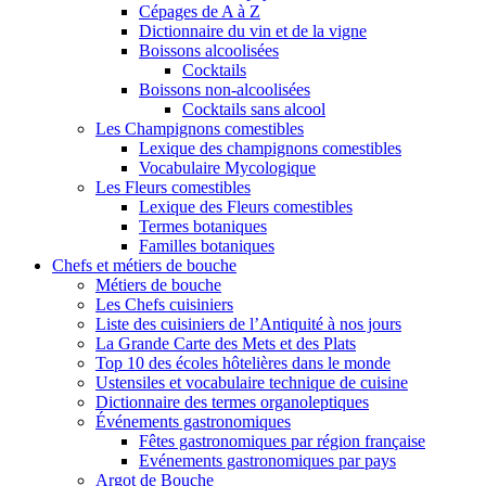
Cépages de A à Z
Dictionnaire du vin et de la vigne
Boissons alcoolisées
Cocktails
Boissons non-alcoolisées
Cocktails sans alcool
Les Champignons comestibles
Lexique des champignons comestibles
Vocabulaire Mycologique
Les Fleurs comestibles
Lexique des Fleurs comestibles
Termes botaniques
Familles botaniques
Chefs et métiers de bouche
Métiers de bouche
Les Chefs cuisiniers
Liste des cuisiniers de l’Antiquité à nos jours
La Grande Carte des Mets et des Plats
Top 10 des écoles hôtelières dans le monde
Ustensiles et vocabulaire technique de cuisine
Dictionnaire des termes organoleptiques
Événements gastronomiques
Fêtes gastronomiques par région française
Evénements gastronomiques par pays
Argot de Bouche