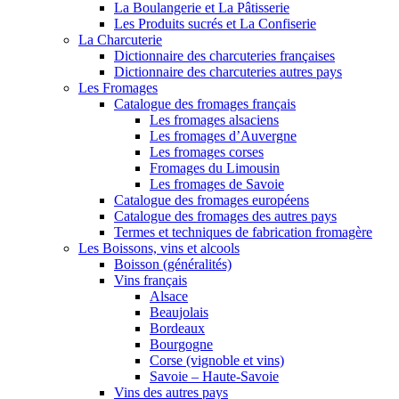
La Boulangerie et La Pâtisserie
Les Produits sucrés et La Confiserie
La Charcuterie
Dictionnaire des charcuteries françaises
Dictionnaire des charcuteries autres pays
Les Fromages
Catalogue des fromages français
Les fromages alsaciens
Les fromages d’Auvergne
Les fromages corses
Fromages du Limousin
Les fromages de Savoie
Catalogue des fromages européens
Catalogue des fromages des autres pays
Termes et techniques de fabrication fromagère
Les Boissons, vins et alcools
Boisson (généralités)
Vins français
Alsace
Beaujolais
Bordeaux
Bourgogne
Corse (vignoble et vins)
Savoie – Haute-Savoie
Vins des autres pays