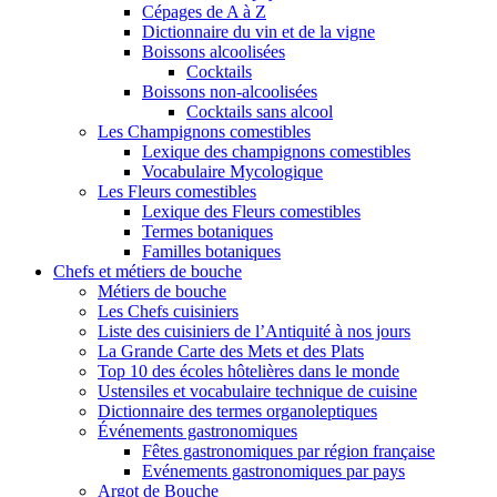
Cépages de A à Z
Dictionnaire du vin et de la vigne
Boissons alcoolisées
Cocktails
Boissons non-alcoolisées
Cocktails sans alcool
Les Champignons comestibles
Lexique des champignons comestibles
Vocabulaire Mycologique
Les Fleurs comestibles
Lexique des Fleurs comestibles
Termes botaniques
Familles botaniques
Chefs et métiers de bouche
Métiers de bouche
Les Chefs cuisiniers
Liste des cuisiniers de l’Antiquité à nos jours
La Grande Carte des Mets et des Plats
Top 10 des écoles hôtelières dans le monde
Ustensiles et vocabulaire technique de cuisine
Dictionnaire des termes organoleptiques
Événements gastronomiques
Fêtes gastronomiques par région française
Evénements gastronomiques par pays
Argot de Bouche