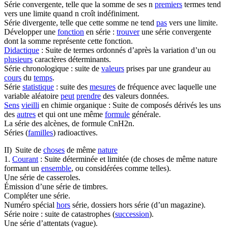
Série convergente, telle que la somme de ses n
premiers
termes tend
vers une limite quand n croît indéfiniment.
Série divergente, telle que cette somme ne tend
pas
vers une limite.
Développer une
fonction
en série :
trouver
une série convergente
dont la somme représente cette fonction.
Didactique
: Suite de termes ordonnés d’après la variation d’un ou
plusieurs
caractères déterminants.
Série chronologique : suite de
valeurs
prises par une grandeur au
cours
du
temps
.
Série
statistique
: suite des
mesures
de fréquence avec laquelle une
variable aléatoire
peut
prendre
des valeurs données.
Sens
vieilli
en chimie organique : Suite de composés dérivés les uns
des
autres
et qui ont une même
formule
générale.
La série des alcènes, de formule CnH2n.
Séries (
familles
) radioactives.
II) Suite de
choses
de même
nature
1.
Courant
: Suite déterminée et limitée (de choses de même nature
formant un
ensemble
, ou considérées comme telles).
Une série de casseroles.
Émission d’une série de timbres.
Compléter une série.
Numéro spécial
hors
série, dossiers hors série (d’un magazine).
Série noire : suite de catastrophes (
succession
).
Une série d’attentats (vague).