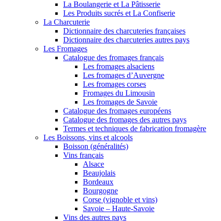
La Boulangerie et La Pâtisserie
Les Produits sucrés et La Confiserie
La Charcuterie
Dictionnaire des charcuteries françaises
Dictionnaire des charcuteries autres pays
Les Fromages
Catalogue des fromages français
Les fromages alsaciens
Les fromages d’Auvergne
Les fromages corses
Fromages du Limousin
Les fromages de Savoie
Catalogue des fromages européens
Catalogue des fromages des autres pays
Termes et techniques de fabrication fromagère
Les Boissons, vins et alcools
Boisson (généralités)
Vins français
Alsace
Beaujolais
Bordeaux
Bourgogne
Corse (vignoble et vins)
Savoie – Haute-Savoie
Vins des autres pays