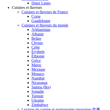
Diner Lingo
Cuisines et flaveurs
Cuisines et flaveurs de France
Corse
Guadeloupe
Cuisines et flaveurs du monde
Afghanistan
Albanie
Belize
Chypre
Crète
Érythrée
Éthiopie
Grèce
Maroc
Mexique
Monaco
Namibie
Nicaragua
Samoa (îles)
Somalie
Turquie
Ukraine
Zimbabwe
Lexique de cuisine et gastronomie japonaises 炊事