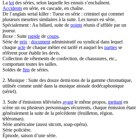
La
loi
des séries, selon laquelle les ennuis s’enchaînent.
Accidents
en série, en cascade, en chaîne.
De l’anglais serial killer : Tueur en série : criminel qui commet
plusieurs meurtres similaires à la suite. Les tueurs en série.
Spécialement : Au billard, suite de
points
réunis d’affilée par un
joueur.
Boxe : Suite
rapide
de
coups
.
Série de
prix
:
document
administratif ou syndical dans lequel
chaque
acte
de chaque métier est tarifé et auquel les
parties
se
réfèrent pour établir les devis.
Collection de vêtements de confection, de chaussures, etc.,
comportant toutes les tailles.
Soldes de
fins
de séries.
2. Musique : Suite des douze demi-tons de la gamme chromatique,
utilisée comme unité dans la musique atonale dodécaphonique
(sériel).
3. Suite d’émissions télévisées
ayant
le même propos,
mettant
en
scène un ou plusieurs personnages récurrents, chaque émission étant
généralement la suite de la précédente (feuilleton, région.
téléroman).
Série américaine (aussi sitcom, soap-opéra).
Série policière.
Épisode, saison d’une série.