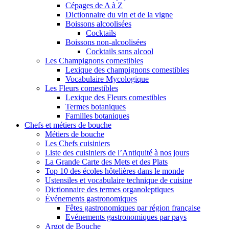
Cépages de A à Z
Dictionnaire du vin et de la vigne
Boissons alcoolisées
Cocktails
Boissons non-alcoolisées
Cocktails sans alcool
Les Champignons comestibles
Lexique des champignons comestibles
Vocabulaire Mycologique
Les Fleurs comestibles
Lexique des Fleurs comestibles
Termes botaniques
Familles botaniques
Chefs et métiers de bouche
Métiers de bouche
Les Chefs cuisiniers
Liste des cuisiniers de l’Antiquité à nos jours
La Grande Carte des Mets et des Plats
Top 10 des écoles hôtelières dans le monde
Ustensiles et vocabulaire technique de cuisine
Dictionnaire des termes organoleptiques
Événements gastronomiques
Fêtes gastronomiques par région française
Evénements gastronomiques par pays
Argot de Bouche