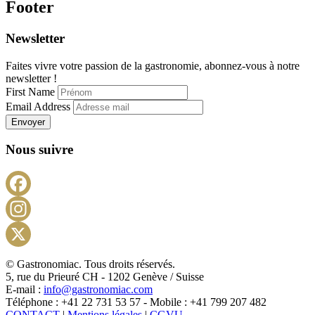
Footer
Newsletter
Faites vivre votre passion de la gastronomie, abonnez-vous à notre
newsletter !
First Name
Email Address
Envoyer
Nous suivre
Facebook
Instagram
X
© Gastronomiac. Tous droits réservés.
5, rue du Prieuré CH - 1202 Genève / Suisse
E-mail :
info@gastronomiac.com
Téléphone : +41 22 731 53 57 - Mobile : +41 799 207 482
CONTACT
|
Mentions légales
|
CGVU