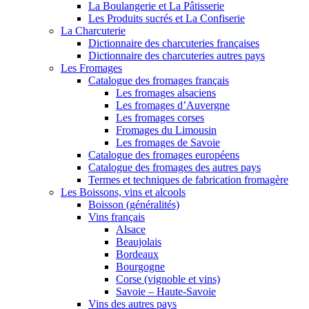
La Boulangerie et La Pâtisserie
Les Produits sucrés et La Confiserie
La Charcuterie
Dictionnaire des charcuteries françaises
Dictionnaire des charcuteries autres pays
Les Fromages
Catalogue des fromages français
Les fromages alsaciens
Les fromages d’Auvergne
Les fromages corses
Fromages du Limousin
Les fromages de Savoie
Catalogue des fromages européens
Catalogue des fromages des autres pays
Termes et techniques de fabrication fromagère
Les Boissons, vins et alcools
Boisson (généralités)
Vins français
Alsace
Beaujolais
Bordeaux
Bourgogne
Corse (vignoble et vins)
Savoie – Haute-Savoie
Vins des autres pays