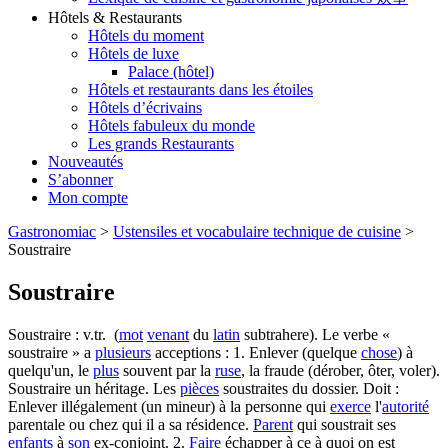
Hôtels & Restaurants
Hôtels du moment
Hôtels de luxe
Palace (hôtel)
Hôtels et restaurants dans les étoiles
Hôtels d’écrivains
Hôtels fabuleux du monde
Les grands Restaurants
Nouveautés
S’abonner
Mon compte
Gastronomiac
>
Ustensiles et vocabulaire technique de cuisine
>
Soustraire
Soustraire
Soustraire : v.tr. (
mot
venant
du
latin
subtrahere). Le verbe «
soustraire » a
plusieurs
acceptions : 1. Enlever (quelque
chose
) à
quelqu'un, le
plus
souvent par la
ruse
, la fraude (dérober, ôter, voler).
Soustraire un héritage. Les
pièces
soustraites du dossier. Doit :
Enlever illégalement (un mineur) à la personne qui
exerce
l'
autorité
parentale ou chez qui il a sa résidence.
Parent
qui soustrait ses
enfants
à
son
ex-conjoint. 2.
Faire
échapper à ce à quoi on est