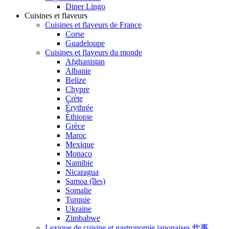
Diner Lingo
Cuisines et flaveurs
Cuisines et flaveurs de France
Corse
Guadeloupe
Cuisines et flaveurs du monde
Afghanistan
Albanie
Belize
Chypre
Crète
Érythrée
Éthiopie
Grèce
Maroc
Mexique
Monaco
Namibie
Nicaragua
Samoa (îles)
Somalie
Turquie
Ukraine
Zimbabwe
Lexique de cuisine et gastronomie japonaises 炊事