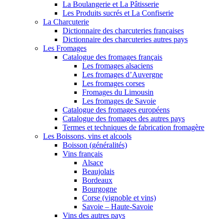
La Boulangerie et La Pâtisserie
Les Produits sucrés et La Confiserie
La Charcuterie
Dictionnaire des charcuteries françaises
Dictionnaire des charcuteries autres pays
Les Fromages
Catalogue des fromages français
Les fromages alsaciens
Les fromages d’Auvergne
Les fromages corses
Fromages du Limousin
Les fromages de Savoie
Catalogue des fromages européens
Catalogue des fromages des autres pays
Termes et techniques de fabrication fromagère
Les Boissons, vins et alcools
Boisson (généralités)
Vins français
Alsace
Beaujolais
Bordeaux
Bourgogne
Corse (vignoble et vins)
Savoie – Haute-Savoie
Vins des autres pays