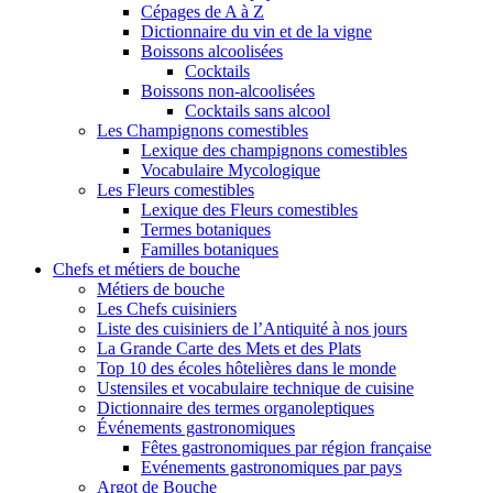
Cépages de A à Z
Dictionnaire du vin et de la vigne
Boissons alcoolisées
Cocktails
Boissons non-alcoolisées
Cocktails sans alcool
Les Champignons comestibles
Lexique des champignons comestibles
Vocabulaire Mycologique
Les Fleurs comestibles
Lexique des Fleurs comestibles
Termes botaniques
Familles botaniques
Chefs et métiers de bouche
Métiers de bouche
Les Chefs cuisiniers
Liste des cuisiniers de l’Antiquité à nos jours
La Grande Carte des Mets et des Plats
Top 10 des écoles hôtelières dans le monde
Ustensiles et vocabulaire technique de cuisine
Dictionnaire des termes organoleptiques
Événements gastronomiques
Fêtes gastronomiques par région française
Evénements gastronomiques par pays
Argot de Bouche