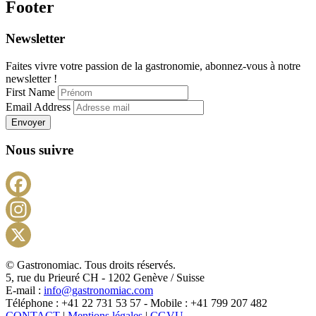
Footer
Newsletter
Faites vivre votre passion de la gastronomie, abonnez-vous à notre
newsletter !
First Name
Email Address
Envoyer
Nous suivre
Facebook
Instagram
X
© Gastronomiac. Tous droits réservés.
5, rue du Prieuré CH - 1202 Genève / Suisse
E-mail :
info@gastronomiac.com
Téléphone : +41 22 731 53 57 - Mobile : +41 799 207 482
CONTACT
|
Mentions légales
|
CGVU