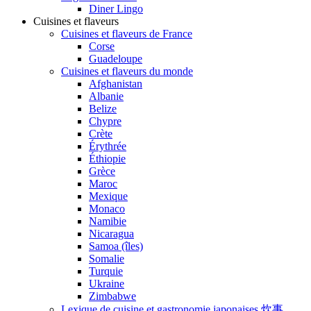
Diner Lingo
Cuisines et flaveurs
Cuisines et flaveurs de France
Corse
Guadeloupe
Cuisines et flaveurs du monde
Afghanistan
Albanie
Belize
Chypre
Crète
Érythrée
Éthiopie
Grèce
Maroc
Mexique
Monaco
Namibie
Nicaragua
Samoa (îles)
Somalie
Turquie
Ukraine
Zimbabwe
Lexique de cuisine et gastronomie japonaises 炊事