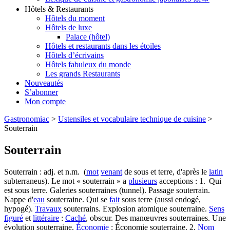
Hôtels & Restaurants
Hôtels du moment
Hôtels de luxe
Palace (hôtel)
Hôtels et restaurants dans les étoiles
Hôtels d’écrivains
Hôtels fabuleux du monde
Les grands Restaurants
Nouveautés
S’abonner
Mon compte
Gastronomiac
>
Ustensiles et vocabulaire technique de cuisine
>
Souterrain
Souterrain
Souterrain : adj. et n.m. (
mot
venant
de sous et terre, d'après le
latin
subterraneus). Le mot « souterrain » a
plusieurs
acceptions : 1. Qui
est sous terre. Galeries souterraines (tunnel). Passage souterrain.
Nappe d'
eau
souterraine. Qui se
fait
sous terre (aussi endogé,
hypogé).
Travaux
souterrains. Explosion atomique souterraine.
Sens
figuré
et
littéraire
:
Caché
, obscur. Des manœuvres souterraines. Une
évolution souterraine.
Économie
: Économie souterraine. 2.
Nom