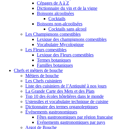
Cépages de A à Z
Dictionnaire du vin et de la vigne
Boissons alcoolisées
Cocktails
Boissons non-alcoolisées
Cocktails sans alcool
Les Champignons comestibles
Lexique des champignons comestibles
Vocabulaire Mycologique
Les Fleurs comestibles
Lexique des Fleurs comestibles
Termes botaniques
Familles botaniques
Chefs et métiers de bouche
Métiers de bouche
Les Chefs cuisiniers
Liste des cuisiniers de l’Antiquité à nos jours
La Grande Carte des Mets et des Plats
Top 10 des écoles hôtelières dans le monde
Ustensiles et vocabulaire technique de cuisine
Dictionnaire des termes organoleptiques
Événements gastronomiques
Fêtes gastronomiques par région française
Evénements gastronomiques par pays
Argot de Bouche