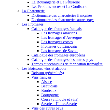
La Boulangerie et La Pâtisserie
Les Produits sucrés et La Confiserie
La Charcuterie
Dictionnaire des charcuteries françaises
Dictionnaire des charcuteries autres pays
Les Fromages
Catalogue des fromages français
Les fromages alsaciens
Les fromages d’Auvergne
Les fromages corses
Fromages du Limousin
Les fromages de Savoie
Catalogue des fromages européens
Catalogue des fromages des autres pays
Termes et techniques de fabrication fromagère
Les Boissons, vins et alcools
Boisson (généralités)
Vins français
Alsace
Beaujolais
Bordeaux
Bourgogne
Corse (vignoble et vins)
Savoie – Haute-Savoie
Vins des autres pays