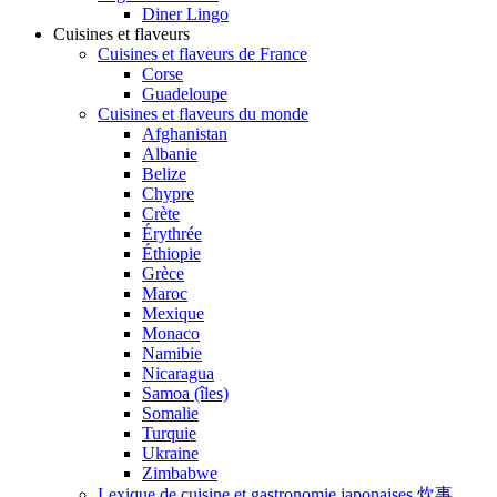
Diner Lingo
Cuisines et flaveurs
Cuisines et flaveurs de France
Corse
Guadeloupe
Cuisines et flaveurs du monde
Afghanistan
Albanie
Belize
Chypre
Crète
Érythrée
Éthiopie
Grèce
Maroc
Mexique
Monaco
Namibie
Nicaragua
Samoa (îles)
Somalie
Turquie
Ukraine
Zimbabwe
Lexique de cuisine et gastronomie japonaises 炊事