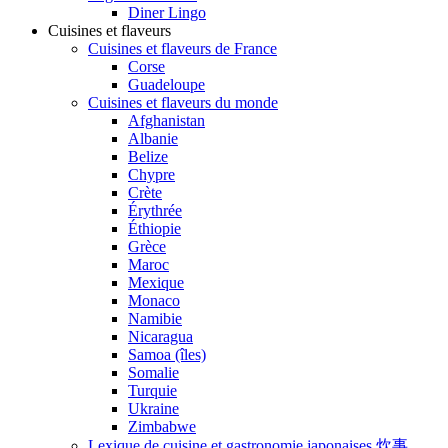
Diner Lingo
Cuisines et flaveurs
Cuisines et flaveurs de France
Corse
Guadeloupe
Cuisines et flaveurs du monde
Afghanistan
Albanie
Belize
Chypre
Crète
Érythrée
Éthiopie
Grèce
Maroc
Mexique
Monaco
Namibie
Nicaragua
Samoa (îles)
Somalie
Turquie
Ukraine
Zimbabwe
Lexique de cuisine et gastronomie japonaises 炊事