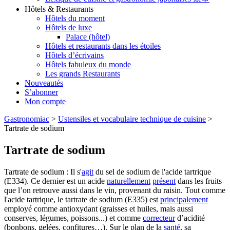
Hôtels & Restaurants
Hôtels du moment
Hôtels de luxe
Palace (hôtel)
Hôtels et restaurants dans les étoiles
Hôtels d’écrivains
Hôtels fabuleux du monde
Les grands Restaurants
Nouveautés
S’abonner
Mon compte
Gastronomiac
>
Ustensiles et vocabulaire technique de cuisine
>
Tartrate de sodium
Tartrate de sodium
Tartrate de sodium : Il s'
agit
du sel de sodium de l'acide tartrique
(E334). Ce dernier est un acide
naturellement
présent
dans les fruits
que l’on retrouve aussi dans le vin, provenant du raisin. Tout comme
l'acide tartrique, le tartrate de sodium (E335) est
principalement
employé comme antioxydant (graisses et huiles, mais aussi
conserves, légumes, poissons...) et comme
correcteur
d’acidité
(bonbons, gelées, confitures…). Sur le plan de la
santé
, sa