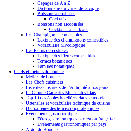
Cépages de A à Z
Dictionnaire du vin et de la vigne
Boissons alcoolisées
Cocktails
Boissons non-alcoolisées
Cocktails sans alcool
Les Champignons comestibles
Lexique des champignons comestibles
Vocabulaire Mycologique
Les Fleurs comestibles
Lexique des Fleurs comestibles
Termes botaniques
Familles botaniques
Chefs et métiers de bouche
Métiers de bouche
Les Chefs cuisiniers
Liste des cuisiniers de l’Antiquité à nos jours
La Grande Carte des Mets et des Plats
Top 10 des écoles hôtelières dans le monde
Ustensiles et vocabulaire technique de cuisine
Dictionnaire des termes organoleptiques
Événements gastronomiques
Fêtes gastronomiques par région française
Evénements gastronomiques par pays
Argot de Bouche