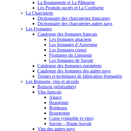
La Boulangerie et La Pâtisserie
Les Produits sucrés et La Confiserie
La Charcuterie
Dictionnaire des charcuteries françaises
Dictionnaire des charcuteries autres pays
Les Fromages
Catalogue des fromages français
Les fromages alsaciens
Les fromages d’Auvergne
Les fromages corses
Fromages du Limousin
Les fromages de Savoie
Catalogue des fromages européens
Catalogue des fromages des autres pays
Termes et techniques de fabrication fromagère
Les Boissons, vins et alcools
Boisson (généralités)
Vins français
Alsace
Beaujolais
Bordeaux
Bourgogne
Corse (vignoble et vins)
Savoie – Haute-Savoie
Vins des autres pays