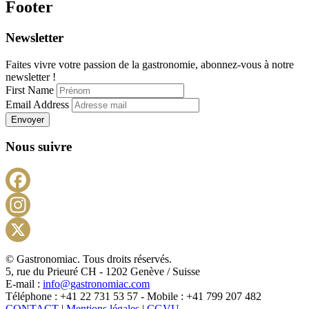
Footer
Newsletter
Faites vivre votre passion de la gastronomie, abonnez-vous à notre
newsletter !
First Name
Email Address
Envoyer
Nous suivre
Facebook
Instagram
X
© Gastronomiac. Tous droits réservés.
5, rue du Prieuré CH - 1202 Genève / Suisse
E-mail :
info@gastronomiac.com
Téléphone : +41 22 731 53 57 - Mobile : +41 799 207 482
CONTACT
|
Mentions légales
|
CGVU