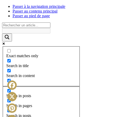
Passer à la navigation principale
Passer au contenu principal
Passer au pied de page
Exact matches only
Search in title
Search in content
Facebook
Search in posts
X
Search in pages
Search in posts
Pinterest