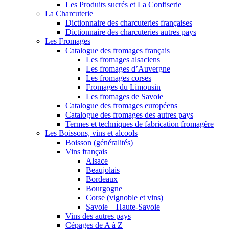
Les Produits sucrés et La Confiserie
La Charcuterie
Dictionnaire des charcuteries françaises
Dictionnaire des charcuteries autres pays
Les Fromages
Catalogue des fromages français
Les fromages alsaciens
Les fromages d’Auvergne
Les fromages corses
Fromages du Limousin
Les fromages de Savoie
Catalogue des fromages européens
Catalogue des fromages des autres pays
Termes et techniques de fabrication fromagère
Les Boissons, vins et alcools
Boisson (généralités)
Vins français
Alsace
Beaujolais
Bordeaux
Bourgogne
Corse (vignoble et vins)
Savoie – Haute-Savoie
Vins des autres pays
Cépages de A à Z