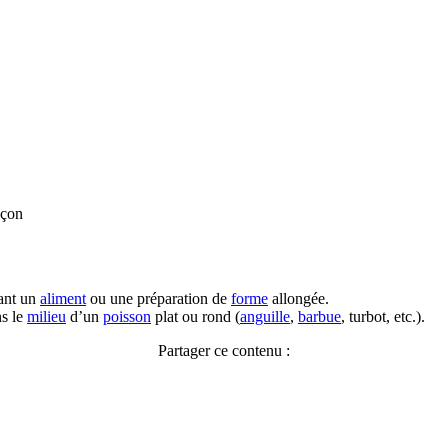
nçon
lant un
aliment
ou une préparation de
forme
allongée.
ns le
milieu
d’un
poisson
plat ou rond (
anguille
,
barbue
, turbot, etc.).
Partager ce contenu :
Facebook
X