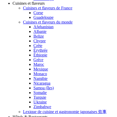
Cuisines et flaveurs
Cuisines et flaveurs de France
Corse
Guadeloupe
Cuisines et flaveurs du monde
Afghanistan
Albanie
Belize
Chypre
Crète
Érythrée
Éthiopie
Grèce
Maroc
Mexique
Monaco
Namibie
Nicaragua
Samoa (îles)
Somalie
Turquie
Ukraine
Zimbabwe
Lexique de cuisine et gastronomie japonaises 炊事
Hôtels & Restaurants