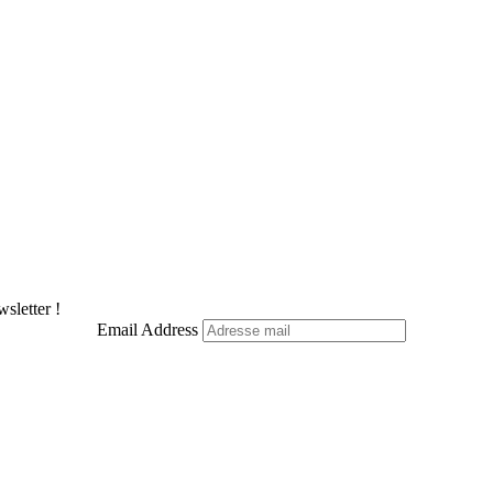
Pinterest
LinkedIn
WhatsApp
Telegram
sletter !
Email Address
Facebook