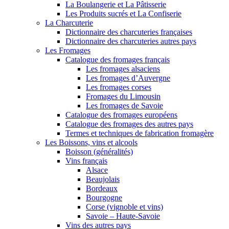
La Boulangerie et La Pâtisserie
Les Produits sucrés et La Confiserie
La Charcuterie
Dictionnaire des charcuteries françaises
Dictionnaire des charcuteries autres pays
Les Fromages
Catalogue des fromages français
Les fromages alsaciens
Les fromages d’Auvergne
Les fromages corses
Fromages du Limousin
Les fromages de Savoie
Catalogue des fromages européens
Catalogue des fromages des autres pays
Termes et techniques de fabrication fromagère
Les Boissons, vins et alcools
Boisson (généralités)
Vins français
Alsace
Beaujolais
Bordeaux
Bourgogne
Corse (vignoble et vins)
Savoie – Haute-Savoie
Vins des autres pays