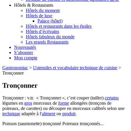
Hôtels & Restaurants
Hôtels du moment
Hôtels de luxe
Palace (hôtel)
Hôtels et restaurants dans les étoiles
Hôtels d’écrivains
Hôtels fabuleux du monde
Les grands Restaurants
Nouveautés
S’abonner
Mon compte
Gastronomiac
>
Ustensiles et vocabulaire technique de cuisine
>
Tronçonner
Tronçonner
Tronçonner : v.tr. « Tronçonner », c’est couper (tailler)
certains
légumes en
gros
morceaux de
forme
allongées (tronçons de
poireaux, de carottes) ou découper en morceaux calibrés selon une
technique
adaptée à l'
aliment
ou
produit
.
Poisson (saumonette) tronçonné Poireaux tronçonnés...