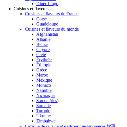
Diner Lingo
Cuisines et flaveurs
Cuisines et flaveurs de France
Corse
Guadeloupe
Cuisines et flaveurs du monde
Afghanistan
Albanie
Belize
Chypre
Crète
Érythrée
Éthiopie
Grèce
Maroc
Mexique
Monaco
Namibie
Nicaragua
Samoa (îles)
Somalie
Turquie
Ukraine
Zimbabwe
Lexique de cuisine et gastronomie japonaises 炊事