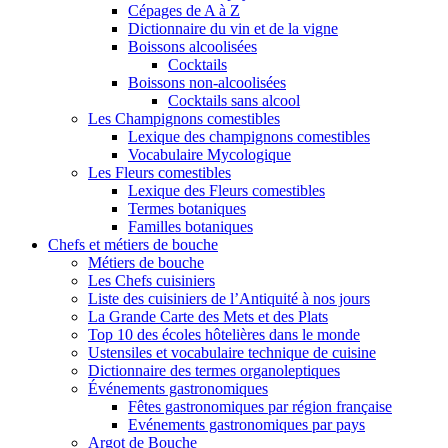
Cépages de A à Z
Dictionnaire du vin et de la vigne
Boissons alcoolisées
Cocktails
Boissons non-alcoolisées
Cocktails sans alcool
Les Champignons comestibles
Lexique des champignons comestibles
Vocabulaire Mycologique
Les Fleurs comestibles
Lexique des Fleurs comestibles
Termes botaniques
Familles botaniques
Chefs et métiers de bouche
Métiers de bouche
Les Chefs cuisiniers
Liste des cuisiniers de l’Antiquité à nos jours
La Grande Carte des Mets et des Plats
Top 10 des écoles hôtelières dans le monde
Ustensiles et vocabulaire technique de cuisine
Dictionnaire des termes organoleptiques
Événements gastronomiques
Fêtes gastronomiques par région française
Evénements gastronomiques par pays
Argot de Bouche