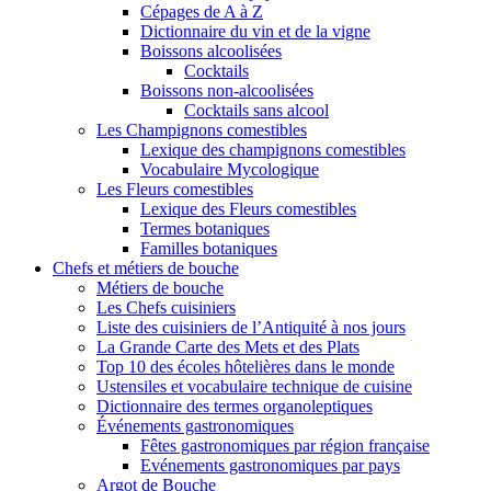
Cépages de A à Z
Dictionnaire du vin et de la vigne
Boissons alcoolisées
Cocktails
Boissons non-alcoolisées
Cocktails sans alcool
Les Champignons comestibles
Lexique des champignons comestibles
Vocabulaire Mycologique
Les Fleurs comestibles
Lexique des Fleurs comestibles
Termes botaniques
Familles botaniques
Chefs et métiers de bouche
Métiers de bouche
Les Chefs cuisiniers
Liste des cuisiniers de l’Antiquité à nos jours
La Grande Carte des Mets et des Plats
Top 10 des écoles hôtelières dans le monde
Ustensiles et vocabulaire technique de cuisine
Dictionnaire des termes organoleptiques
Événements gastronomiques
Fêtes gastronomiques par région française
Evénements gastronomiques par pays
Argot de Bouche