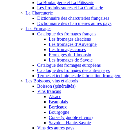
La Boulangerie et La Pâtisserie
Les Produits sucrés et La Confiserie
La Charcuterie
Dictionnaire des charcuteries françaises
Dictionnaire des charcuteries autres pays
Les Fromages
Catalogue des fromages français
Les fromages alsaciens
Les fromages d’Auvergne
Les fromages corses
Fromages du Limousin
Les fromages de Savoie
Catalogue des fromages européens
Catalogue des fromages des autres pays
Termes et techniques de fabrication fromagère
Les Boissons, vins et alcools
Boisson (généralités)
Vins français
Alsace
Beaujolais
Bordeaux
Bourgogne
Corse (vignoble et vins)
Savoie – Haute-Savoie
Vins des autres pays