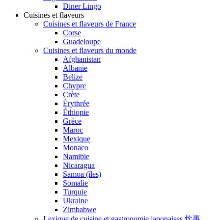
Diner Lingo
Cuisines et flaveurs
Cuisines et flaveurs de France
Corse
Guadeloupe
Cuisines et flaveurs du monde
Afghanistan
Albanie
Belize
Chypre
Crète
Érythrée
Éthiopie
Grèce
Maroc
Mexique
Monaco
Namibie
Nicaragua
Samoa (îles)
Somalie
Turquie
Ukraine
Zimbabwe
Lexique de cuisine et gastronomie japonaises 炊事