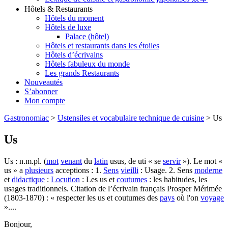
Hôtels & Restaurants
Hôtels du moment
Hôtels de luxe
Palace (hôtel)
Hôtels et restaurants dans les étoiles
Hôtels d’écrivains
Hôtels fabuleux du monde
Les grands Restaurants
Nouveautés
S’abonner
Mon compte
Gastronomiac
>
Ustensiles et vocabulaire technique de cuisine
>
Us
Us
Us : n.m.pl. (
mot
venant
du
latin
usus, de uti « se
servir
»). Le mot «
us » a
plusieurs
acceptions : 1.
Sens
vieilli
: Usage. 2. Sens
moderne
et
didactique
:
Locution
: Les us et
coutumes
: les habitudes, les
usages traditionnels. Citation de l’écrivain français Prosper Mérimée
(1803-1870) : « respecter les us et coutumes des
pays
où l'on
voyage
»....
Bonjour,