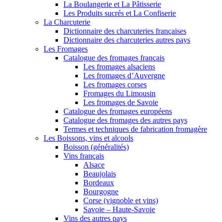
La Boulangerie et La Pâtisserie
Les Produits sucrés et La Confiserie
La Charcuterie
Dictionnaire des charcuteries françaises
Dictionnaire des charcuteries autres pays
Les Fromages
Catalogue des fromages français
Les fromages alsaciens
Les fromages d’Auvergne
Les fromages corses
Fromages du Limousin
Les fromages de Savoie
Catalogue des fromages européens
Catalogue des fromages des autres pays
Termes et techniques de fabrication fromagère
Les Boissons, vins et alcools
Boisson (généralités)
Vins français
Alsace
Beaujolais
Bordeaux
Bourgogne
Corse (vignoble et vins)
Savoie – Haute-Savoie
Vins des autres pays