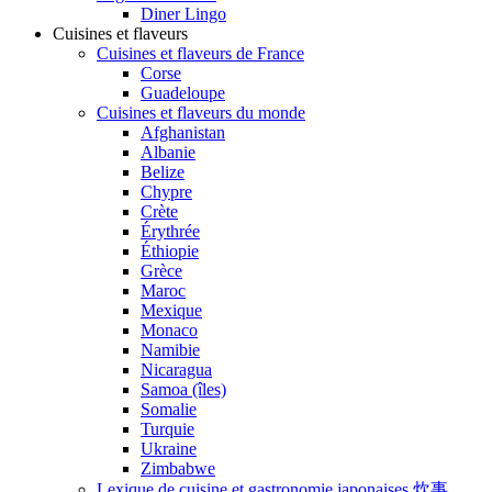
Diner Lingo
Cuisines et flaveurs
Cuisines et flaveurs de France
Corse
Guadeloupe
Cuisines et flaveurs du monde
Afghanistan
Albanie
Belize
Chypre
Crète
Érythrée
Éthiopie
Grèce
Maroc
Mexique
Monaco
Namibie
Nicaragua
Samoa (îles)
Somalie
Turquie
Ukraine
Zimbabwe
Lexique de cuisine et gastronomie japonaises 炊事