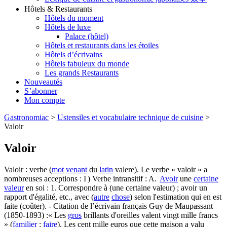
Hôtels & Restaurants
Hôtels du moment
Hôtels de luxe
Palace (hôtel)
Hôtels et restaurants dans les étoiles
Hôtels d’écrivains
Hôtels fabuleux du monde
Les grands Restaurants
Nouveautés
S’abonner
Mon compte
Gastronomiac
>
Ustensiles et vocabulaire technique de cuisine
>
Valoir
Valoir
Valoir : verbe (
mot
venant
du
latin
valere). Le verbe « valoir » a
nombreuses acceptions : I ) Verbe intransitif : A.
Avoir
une
certaine
valeur
en soi : 1. Correspondre à (une certaine valeur) ; avoir un
rapport d'égalité, etc., avec (
autre
chose
) selon l'estimation qui en est
faite (coûter). - Citation de l’écrivain français Guy de Maupassant
(1850-1893) :« Les
gros
brillants d'oreilles valent vingt mille francs
» (
familier
:
faire
). Les cent mille euros que cette maison a valu