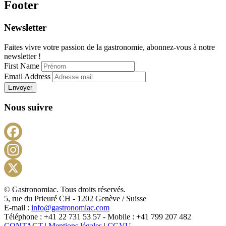
Footer
Newsletter
Faites vivre votre passion de la gastronomie, abonnez-vous à notre
newsletter !
First Name
Email Address
Envoyer
Nous suivre
Facebook
Instagram
X
© Gastronomiac. Tous droits réservés.
5, rue du Prieuré CH - 1202 Genève / Suisse
E-mail :
info@gastronomiac.com
Téléphone : +41 22 731 53 57 - Mobile : +41 799 207 482
CONTACT
|
Mentions légales
|
CGVU