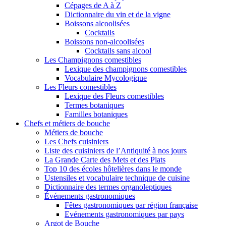
Cépages de A à Z
Dictionnaire du vin et de la vigne
Boissons alcoolisées
Cocktails
Boissons non-alcoolisées
Cocktails sans alcool
Les Champignons comestibles
Lexique des champignons comestibles
Vocabulaire Mycologique
Les Fleurs comestibles
Lexique des Fleurs comestibles
Termes botaniques
Familles botaniques
Chefs et métiers de bouche
Métiers de bouche
Les Chefs cuisiniers
Liste des cuisiniers de l’Antiquité à nos jours
La Grande Carte des Mets et des Plats
Top 10 des écoles hôtelières dans le monde
Ustensiles et vocabulaire technique de cuisine
Dictionnaire des termes organoleptiques
Événements gastronomiques
Fêtes gastronomiques par région française
Evénements gastronomiques par pays
Argot de Bouche