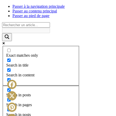
Passer à la navigation principale
Passer au contenu principal
Passer au pied de page
Exact matches only
Search in title
Search in content
Facebook
Search in posts
X
Search in pages
Search in posts
Pinterest