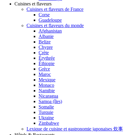
Cuisines et flaveurs
Cuisines et flaveurs de France
Corse
Guadeloupe
Cuisines et flaveurs du monde
Afghanistan
Albanie
Belize
Chypre
Crète
Érythrée
Éthiopie
Grèce
Maroc
Mexique
Monaco
Namibie
Nicaragua
Samoa (îles)
Somalie
Turquie
Ukraine
Zimbabwe
Lexique de cuisine et gastronomie japonaises 炊事
Hôtels & Restaurants