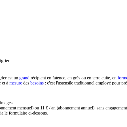
igrier
rier est un
grand
récipient en faïence, en grès ou en terre cuite, en
form
r et à
mesure
des
besoins
: c'est l'ustensile traditionnel employé pour pré
s images.
(abonnement mensuel) ou 11 € / an (abonnement annuel), sans engagemen
a le formulaire ci-dessous.