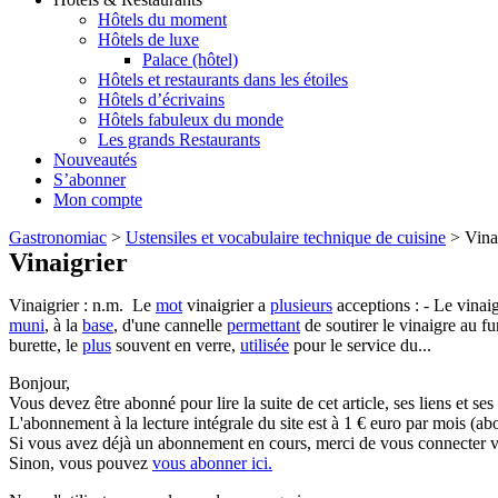
Hôtels du moment
Hôtels de luxe
Palace (hôtel)
Hôtels et restaurants dans les étoiles
Hôtels d’écrivains
Hôtels fabuleux du monde
Les grands Restaurants
Nouveautés
S’abonner
Mon compte
Gastronomiac
>
Ustensiles et vocabulaire technique de cuisine
>
Vina
Vinaigrier
Vinaigrier : n.m. Le
mot
vinaigrier a
plusieurs
acceptions : - Le vinaig
muni
, à la
base
, d'une cannelle
permettant
de soutirer le vinaigre au fu
burette, le
plus
souvent en verre,
utilisée
pour le service du...
Bonjour,
Vous devez être abonné pour lire la suite de cet article, ses liens et se
L'abonnement à la lecture intégrale du site est à 1 € euro par mois 
Si vous avez déjà un abonnement en cours, merci de vous connecter vi
Sinon, vous pouvez
vous abonner ici.