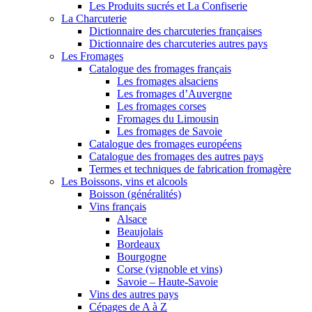
Les Produits sucrés et La Confiserie
La Charcuterie
Dictionnaire des charcuteries françaises
Dictionnaire des charcuteries autres pays
Les Fromages
Catalogue des fromages français
Les fromages alsaciens
Les fromages d’Auvergne
Les fromages corses
Fromages du Limousin
Les fromages de Savoie
Catalogue des fromages européens
Catalogue des fromages des autres pays
Termes et techniques de fabrication fromagère
Les Boissons, vins et alcools
Boisson (généralités)
Vins français
Alsace
Beaujolais
Bordeaux
Bourgogne
Corse (vignoble et vins)
Savoie – Haute-Savoie
Vins des autres pays
Cépages de A à Z