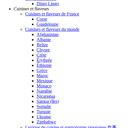
Diner Lingo
Cuisines et flaveurs
Cuisines et flaveurs de France
Corse
Guadeloupe
Cuisines et flaveurs du monde
Afghanistan
Albanie
Belize
Chypre
Crète
Érythrée
Éthiopie
Grèce
Maroc
Mexique
Monaco
Namibie
Nicaragua
Samoa (îles)
Somalie
Turquie
Ukraine
Zimbabwe
Lexique de cuisine et gastronomie japonaises 炊事