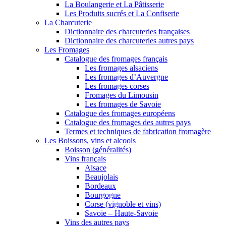
La Boulangerie et La Pâtisserie
Les Produits sucrés et La Confiserie
La Charcuterie
Dictionnaire des charcuteries françaises
Dictionnaire des charcuteries autres pays
Les Fromages
Catalogue des fromages français
Les fromages alsaciens
Les fromages d’Auvergne
Les fromages corses
Fromages du Limousin
Les fromages de Savoie
Catalogue des fromages européens
Catalogue des fromages des autres pays
Termes et techniques de fabrication fromagère
Les Boissons, vins et alcools
Boisson (généralités)
Vins français
Alsace
Beaujolais
Bordeaux
Bourgogne
Corse (vignoble et vins)
Savoie – Haute-Savoie
Vins des autres pays