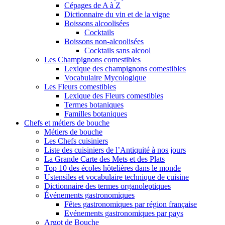
Cépages de A à Z
Dictionnaire du vin et de la vigne
Boissons alcoolisées
Cocktails
Boissons non-alcoolisées
Cocktails sans alcool
Les Champignons comestibles
Lexique des champignons comestibles
Vocabulaire Mycologique
Les Fleurs comestibles
Lexique des Fleurs comestibles
Termes botaniques
Familles botaniques
Chefs et métiers de bouche
Métiers de bouche
Les Chefs cuisiniers
Liste des cuisiniers de l’Antiquité à nos jours
La Grande Carte des Mets et des Plats
Top 10 des écoles hôtelières dans le monde
Ustensiles et vocabulaire technique de cuisine
Dictionnaire des termes organoleptiques
Événements gastronomiques
Fêtes gastronomiques par région française
Evénements gastronomiques par pays
Argot de Bouche