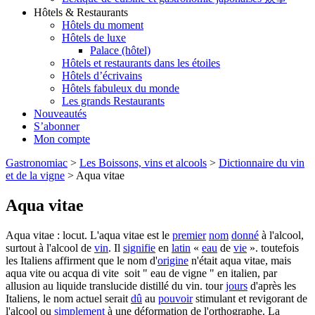
Hôtels & Restaurants
Hôtels du moment
Hôtels de luxe
Palace (hôtel)
Hôtels et restaurants dans les étoiles
Hôtels d’écrivains
Hôtels fabuleux du monde
Les grands Restaurants
Nouveautés
S’abonner
Mon compte
Gastronomiac
>
Les Boissons, vins et alcools
>
Dictionnaire du vin
et de la vigne
>
Aqua vitae
Aqua vitae
Aqua vitae : locut. L'aqua vitae est le
premier
nom
donné
à l'alcool,
surtout à l'alcool de
vin
. Il
signifie
en
latin
«
eau
de
vie
». toutefois
les Italiens affirment que le nom d'
origine
n'était aqua vitae, mais
aqua vite ou acqua di vite soit " eau de vigne " en italien, par
allusion au liquide translucide distillé du vin. tour
jours
d'après les
Italiens, le nom actuel serait
dû
au
pouvoir
stimulant et revigorant de
l'alcool ou
simplement
à une déformation de l'orthographe. La