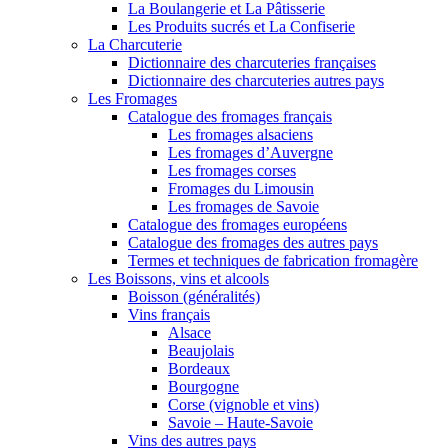
La Boulangerie et La Pâtisserie
Les Produits sucrés et La Confiserie
La Charcuterie
Dictionnaire des charcuteries françaises
Dictionnaire des charcuteries autres pays
Les Fromages
Catalogue des fromages français
Les fromages alsaciens
Les fromages d’Auvergne
Les fromages corses
Fromages du Limousin
Les fromages de Savoie
Catalogue des fromages européens
Catalogue des fromages des autres pays
Termes et techniques de fabrication fromagère
Les Boissons, vins et alcools
Boisson (généralités)
Vins français
Alsace
Beaujolais
Bordeaux
Bourgogne
Corse (vignoble et vins)
Savoie – Haute-Savoie
Vins des autres pays