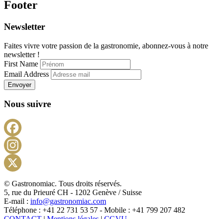
Footer
Newsletter
Faites vivre votre passion de la gastronomie, abonnez-vous à notre
newsletter !
First Name
Email Address
Envoyer
Nous suivre
Facebook
Instagram
X
© Gastronomiac. Tous droits réservés.
5, rue du Prieuré CH - 1202 Genève / Suisse
E-mail :
info@gastronomiac.com
Téléphone : +41 22 731 53 57 - Mobile : +41 799 207 482
CONTACT
|
Mentions légales
|
CGVU