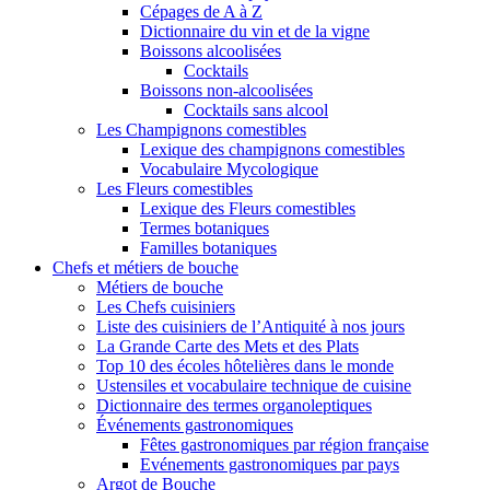
Cépages de A à Z
Dictionnaire du vin et de la vigne
Boissons alcoolisées
Cocktails
Boissons non-alcoolisées
Cocktails sans alcool
Les Champignons comestibles
Lexique des champignons comestibles
Vocabulaire Mycologique
Les Fleurs comestibles
Lexique des Fleurs comestibles
Termes botaniques
Familles botaniques
Chefs et métiers de bouche
Métiers de bouche
Les Chefs cuisiniers
Liste des cuisiniers de l’Antiquité à nos jours
La Grande Carte des Mets et des Plats
Top 10 des écoles hôtelières dans le monde
Ustensiles et vocabulaire technique de cuisine
Dictionnaire des termes organoleptiques
Événements gastronomiques
Fêtes gastronomiques par région française
Evénements gastronomiques par pays
Argot de Bouche