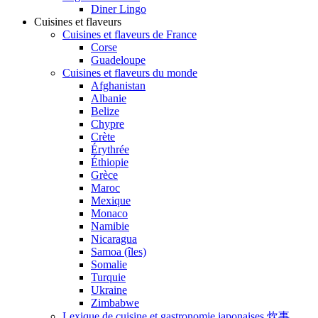
Diner Lingo
Cuisines et flaveurs
Cuisines et flaveurs de France
Corse
Guadeloupe
Cuisines et flaveurs du monde
Afghanistan
Albanie
Belize
Chypre
Crète
Érythrée
Éthiopie
Grèce
Maroc
Mexique
Monaco
Namibie
Nicaragua
Samoa (îles)
Somalie
Turquie
Ukraine
Zimbabwe
Lexique de cuisine et gastronomie japonaises 炊事