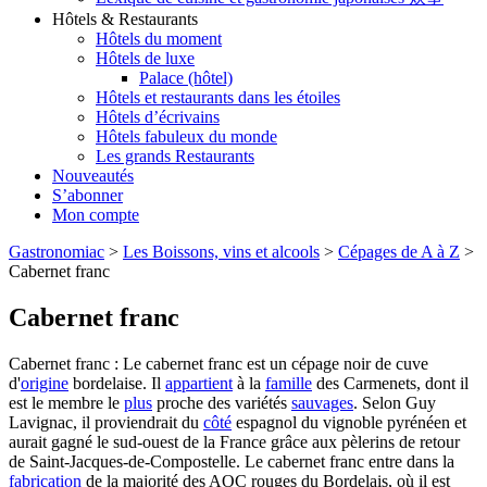
Hôtels & Restaurants
Hôtels du moment
Hôtels de luxe
Palace (hôtel)
Hôtels et restaurants dans les étoiles
Hôtels d’écrivains
Hôtels fabuleux du monde
Les grands Restaurants
Nouveautés
S’abonner
Mon compte
Gastronomiac
>
Les Boissons, vins et alcools
>
Cépages de A à Z
>
Cabernet franc
Cabernet franc
Cabernet franc : Le cabernet franc est un cépage noir de cuve
d'
origine
bordelaise. Il
appartient
à la
famille
des Carmenets, dont il
est le membre le
plus
proche des variétés
sauvages
. Selon Guy
Lavignac, il proviendrait du
côté
espagnol du vignoble pyrénéen et
aurait gagné le sud-ouest de la France grâce aux pèlerins de retour
de Saint-Jacques-de-Compostelle. Le cabernet franc entre dans la
fabrication
de la majorité des AOC rouges du Bordelais, où il est