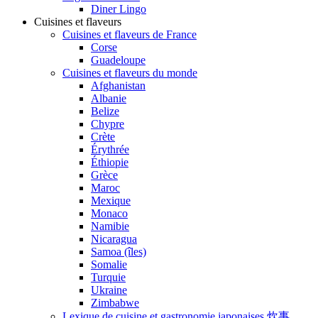
Diner Lingo
Cuisines et flaveurs
Cuisines et flaveurs de France
Corse
Guadeloupe
Cuisines et flaveurs du monde
Afghanistan
Albanie
Belize
Chypre
Crète
Érythrée
Éthiopie
Grèce
Maroc
Mexique
Monaco
Namibie
Nicaragua
Samoa (îles)
Somalie
Turquie
Ukraine
Zimbabwe
Lexique de cuisine et gastronomie japonaises 炊事