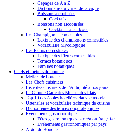
Cépages de A à Z
Dictionnaire du vin et de la vigne
Boissons alcoolisées
Cocktails
Boissons non-alcoolisées
Cocktails sans alcool
Les Champignons comestibles
Lexique des champignons comestibles
Vocabulaire Mycologique
Les Fleurs comestibles
Lexique des Fleurs comestibles
Termes botaniques
Familles botaniques
Chefs et métiers de bouche
Métiers de bouche
Les Chefs cuisiniers
Liste des cuisiniers de l’Antiquité à nos jours
La Grande Carte des Mets et des Plats
Top 10 des écoles hôtelières dans le monde
Ustensiles et vocabulaire technique de cuisine
Dictionnaire des termes organoleptiques
Événements gastronomiques
Fêtes gastronomiques par région française
Evénements gastronomiques par pays
Argot de Bouche