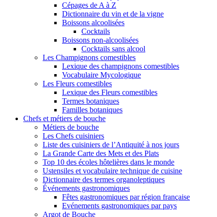
Cépages de A à Z
Dictionnaire du vin et de la vigne
Boissons alcoolisées
Cocktails
Boissons non-alcoolisées
Cocktails sans alcool
Les Champignons comestibles
Lexique des champignons comestibles
Vocabulaire Mycologique
Les Fleurs comestibles
Lexique des Fleurs comestibles
Termes botaniques
Familles botaniques
Chefs et métiers de bouche
Métiers de bouche
Les Chefs cuisiniers
Liste des cuisiniers de l’Antiquité à nos jours
La Grande Carte des Mets et des Plats
Top 10 des écoles hôtelières dans le monde
Ustensiles et vocabulaire technique de cuisine
Dictionnaire des termes organoleptiques
Événements gastronomiques
Fêtes gastronomiques par région française
Evénements gastronomiques par pays
Argot de Bouche