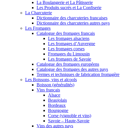
La Boulangerie et La Pâtisserie
Les Produits sucrés et La Confiserie
La Charcuterie
Dictionnaire des charcuteries françaises
Dictionnaire des charcuteries autres pays
Les Fromages
Catalogue des fromages français
Les fromages alsaciens
Les fromages d’Auvergne
Les fromages corses
Fromages du Limousin
Les fromages de Savoie
Catalogue des fromages européens
Catalogue des fromages des autres pays
Termes et techniques de fabrication fromagère
Les Boissons, vins et alcools
Boisson (généralités)
Vins français
Alsace
Beaujolais
Bordeaux
Bourgogne
Corse (vignoble et vins)
Savoie – Haute-Savoie
Vins des autres pays