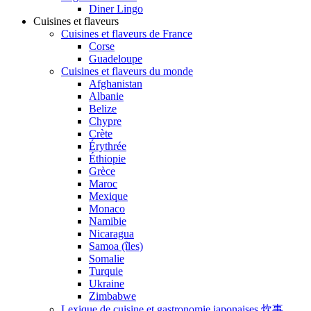
Diner Lingo
Cuisines et flaveurs
Cuisines et flaveurs de France
Corse
Guadeloupe
Cuisines et flaveurs du monde
Afghanistan
Albanie
Belize
Chypre
Crète
Érythrée
Éthiopie
Grèce
Maroc
Mexique
Monaco
Namibie
Nicaragua
Samoa (îles)
Somalie
Turquie
Ukraine
Zimbabwe
Lexique de cuisine et gastronomie japonaises 炊事