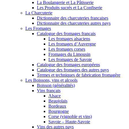
La Boulangerie et La Pâtisserie
Les Produits sucrés et La Confiserie
La Charcuterie
Dictionnaire des charcuteries françaises
Dictionnaire des charcuteries autres pays
Les Fromages
Catalogue des fromages français
Les fromages alsaciens
Les fromages d’Auvergne
Les fromages corses
Fromages du Limousin
Les fromages de Savoie
Catalogue des fromages européens
Catalogue des fromages des autres pays
Termes et techniques de fabrication fromagère
Les Boissons, vins et alcools
Boisson (généralités)
Vins français
Alsace
Beaujolais
Bordeaux
Bourgogne
Corse (vignoble et vins)
Savoie – Haute-Savoie
Vins des autres pays