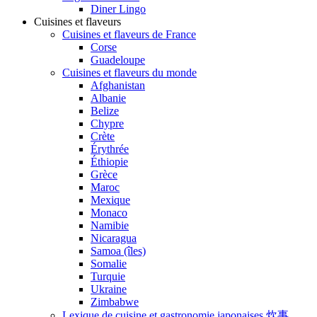
Diner Lingo
Cuisines et flaveurs
Cuisines et flaveurs de France
Corse
Guadeloupe
Cuisines et flaveurs du monde
Afghanistan
Albanie
Belize
Chypre
Crète
Érythrée
Éthiopie
Grèce
Maroc
Mexique
Monaco
Namibie
Nicaragua
Samoa (îles)
Somalie
Turquie
Ukraine
Zimbabwe
Lexique de cuisine et gastronomie japonaises 炊事