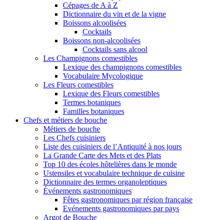
Cépages de A à Z
Dictionnaire du vin et de la vigne
Boissons alcoolisées
Cocktails
Boissons non-alcoolisées
Cocktails sans alcool
Les Champignons comestibles
Lexique des champignons comestibles
Vocabulaire Mycologique
Les Fleurs comestibles
Lexique des Fleurs comestibles
Termes botaniques
Familles botaniques
Chefs et métiers de bouche
Métiers de bouche
Les Chefs cuisiniers
Liste des cuisiniers de l’Antiquité à nos jours
La Grande Carte des Mets et des Plats
Top 10 des écoles hôtelières dans le monde
Ustensiles et vocabulaire technique de cuisine
Dictionnaire des termes organoleptiques
Événements gastronomiques
Fêtes gastronomiques par région française
Evénements gastronomiques par pays
Argot de Bouche