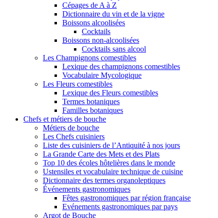
Cépages de A à Z
Dictionnaire du vin et de la vigne
Boissons alcoolisées
Cocktails
Boissons non-alcoolisées
Cocktails sans alcool
Les Champignons comestibles
Lexique des champignons comestibles
Vocabulaire Mycologique
Les Fleurs comestibles
Lexique des Fleurs comestibles
Termes botaniques
Familles botaniques
Chefs et métiers de bouche
Métiers de bouche
Les Chefs cuisiniers
Liste des cuisiniers de l’Antiquité à nos jours
La Grande Carte des Mets et des Plats
Top 10 des écoles hôtelières dans le monde
Ustensiles et vocabulaire technique de cuisine
Dictionnaire des termes organoleptiques
Événements gastronomiques
Fêtes gastronomiques par région française
Evénements gastronomiques par pays
Argot de Bouche