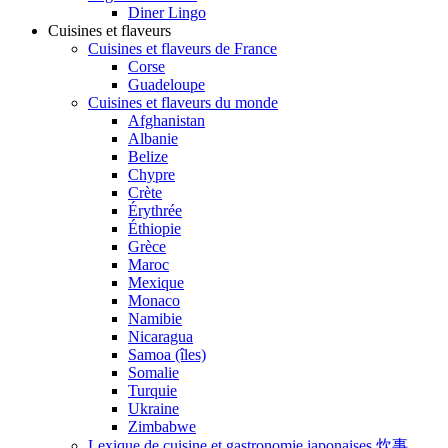
Diner Lingo
Cuisines et flaveurs
Cuisines et flaveurs de France
Corse
Guadeloupe
Cuisines et flaveurs du monde
Afghanistan
Albanie
Belize
Chypre
Crète
Érythrée
Éthiopie
Grèce
Maroc
Mexique
Monaco
Namibie
Nicaragua
Samoa (îles)
Somalie
Turquie
Ukraine
Zimbabwe
Lexique de cuisine et gastronomie japonaises 炊事