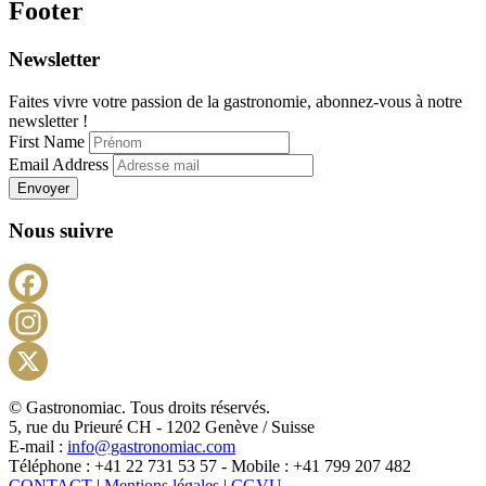
Footer
Newsletter
Faites vivre votre passion de la gastronomie, abonnez-vous à notre
newsletter !
First Name
Email Address
Envoyer
Nous suivre
Facebook
Instagram
X
© Gastronomiac. Tous droits réservés.
5, rue du Prieuré CH - 1202 Genève / Suisse
E-mail :
info@gastronomiac.com
Téléphone : +41 22 731 53 57 - Mobile : +41 799 207 482
CONTACT
|
Mentions légales
|
CGVU