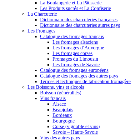
La Boulangerie et La Pâtisserie
Les Produits sucrés et La Confiserie
La Charcuterie
Dictionnaire des charcuteries françaises
Dictionnaire des charcuteries autres pays
Les Fromages
Catalogue des fromages français
Les fromages alsaciens
Les fromages d’Auvergne
Les fromages corses
Fromages du Limousin
Les fromages de Savoie
Catalogue des fromages européens
Catalogue des fromages des autres pays
Termes et techniques de fabrication fromagère
Les Boissons, vins et alcools
Boisson (généralités)
Vins français
Alsace
Beaujolais
Bordeaux
Bourgogne
Corse (vignoble et vins)
Savoie – Haute-Savoie
Vins des autres pays