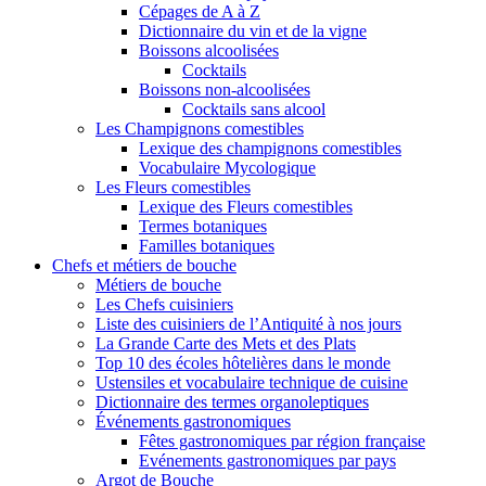
Cépages de A à Z
Dictionnaire du vin et de la vigne
Boissons alcoolisées
Cocktails
Boissons non-alcoolisées
Cocktails sans alcool
Les Champignons comestibles
Lexique des champignons comestibles
Vocabulaire Mycologique
Les Fleurs comestibles
Lexique des Fleurs comestibles
Termes botaniques
Familles botaniques
Chefs et métiers de bouche
Métiers de bouche
Les Chefs cuisiniers
Liste des cuisiniers de l’Antiquité à nos jours
La Grande Carte des Mets et des Plats
Top 10 des écoles hôtelières dans le monde
Ustensiles et vocabulaire technique de cuisine
Dictionnaire des termes organoleptiques
Événements gastronomiques
Fêtes gastronomiques par région française
Evénements gastronomiques par pays
Argot de Bouche