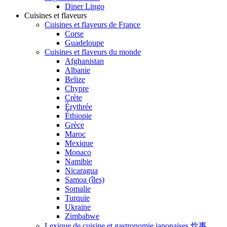
Diner Lingo
Cuisines et flaveurs
Cuisines et flaveurs de France
Corse
Guadeloupe
Cuisines et flaveurs du monde
Afghanistan
Albanie
Belize
Chypre
Crète
Érythrée
Éthiopie
Grèce
Maroc
Mexique
Monaco
Namibie
Nicaragua
Samoa (îles)
Somalie
Turquie
Ukraine
Zimbabwe
Lexique de cuisine et gastronomie japonaises 炊事