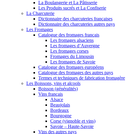
La Boulangerie et La Pâtisserie
Les Produits sucrés et La Confiserie
La Charcuterie
Dictionnaire des charcuteries françaises
Dictionnaire des charcuteries autres pays
Les Fromages
Catalogue des fromages français
Les fromages alsaciens
Les fromages d’Auvergne
Les fromages corses
Fromages du Limousin
Les fromages de Savoie
Catalogue des fromages européens
Catalogue des fromages des autres pays
Termes et techniques de fabrication fromagère
Les Boissons, vins et alcools
Boisson (généralités)
Vins français
Alsace
Beaujolais
Bordeaux
Bourgogne
Corse (vignoble et vins)
Savoie – Haute-Savoie
Vins des autres pays