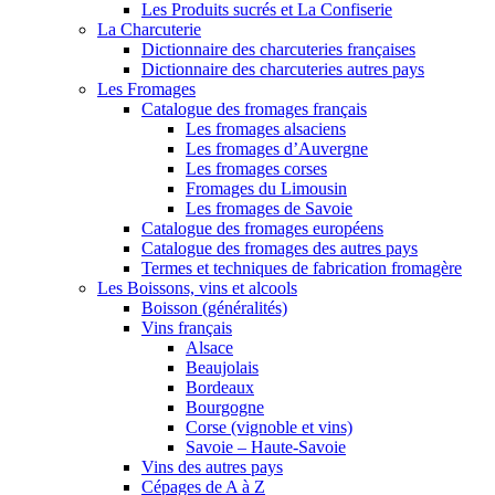
Les Produits sucrés et La Confiserie
La Charcuterie
Dictionnaire des charcuteries françaises
Dictionnaire des charcuteries autres pays
Les Fromages
Catalogue des fromages français
Les fromages alsaciens
Les fromages d’Auvergne
Les fromages corses
Fromages du Limousin
Les fromages de Savoie
Catalogue des fromages européens
Catalogue des fromages des autres pays
Termes et techniques de fabrication fromagère
Les Boissons, vins et alcools
Boisson (généralités)
Vins français
Alsace
Beaujolais
Bordeaux
Bourgogne
Corse (vignoble et vins)
Savoie – Haute-Savoie
Vins des autres pays
Cépages de A à Z