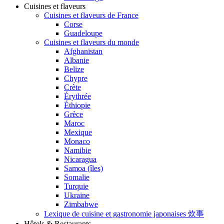
Cuisines et flaveurs
Cuisines et flaveurs de France
Corse
Guadeloupe
Cuisines et flaveurs du monde
Afghanistan
Albanie
Belize
Chypre
Crète
Érythrée
Éthiopie
Grèce
Maroc
Mexique
Monaco
Namibie
Nicaragua
Samoa (îles)
Somalie
Turquie
Ukraine
Zimbabwe
Lexique de cuisine et gastronomie japonaises 炊事
Hôtels & Restaurants