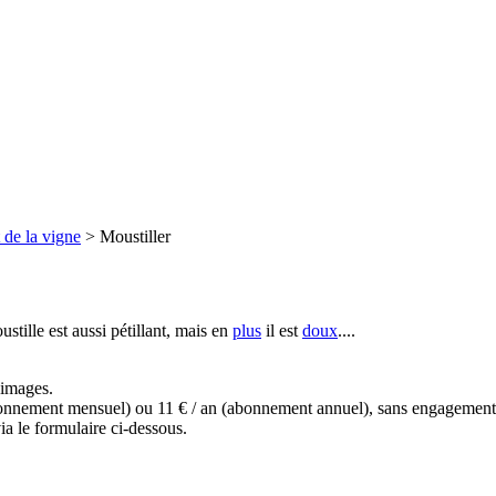
 de la vigne
>
Moustiller
stille est aussi pétillant, mais en
plus
il est
doux
....
s images.
(abonnement mensuel) ou 11 € / an (abonnement annuel), sans engagemen
a le formulaire ci-dessous.