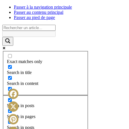
Passer à la navigation principale
Passer au contenu principal
Passer au pied de page
Exact matches only
Search in title
Search in content
Facebook
Search in posts
X
Search in pages
Search in posts
Pinterest