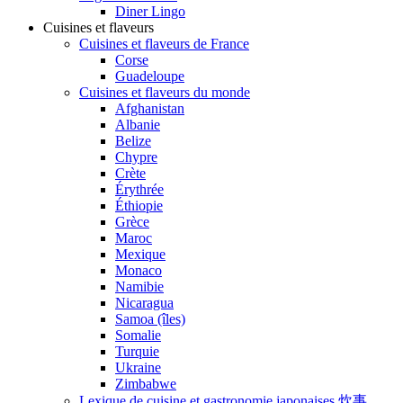
Diner Lingo
Cuisines et flaveurs
Cuisines et flaveurs de France
Corse
Guadeloupe
Cuisines et flaveurs du monde
Afghanistan
Albanie
Belize
Chypre
Crète
Érythrée
Éthiopie
Grèce
Maroc
Mexique
Monaco
Namibie
Nicaragua
Samoa (îles)
Somalie
Turquie
Ukraine
Zimbabwe
Lexique de cuisine et gastronomie japonaises 炊事