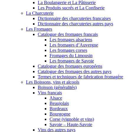
La Boulangerie et La Pâtisserie
Les Produits sucrés et La Confiserie
La Charcuterie
Dictionnaire des charcuteries françaises
Dictionnaire des charcuteries autres pays
Les Fromages
Catalogue des fromages français
Les fromages alsaciens
Les fromages d’Auvergne
Les fromages corses
Fromages du Limousin
Les fromages de Savoie
Catalogue des fromages européens
Catalogue des fromages des autres pays
Termes et techniques de fabrication fromagère
Les Boissons, vins et alcools
Boisson (généralités)
Vins français
Alsace
Beaujolais
Bordeaux
Bourgogne
Corse (vignoble et vins)
Savoie – Haute-Savoie
Vins des autres pays