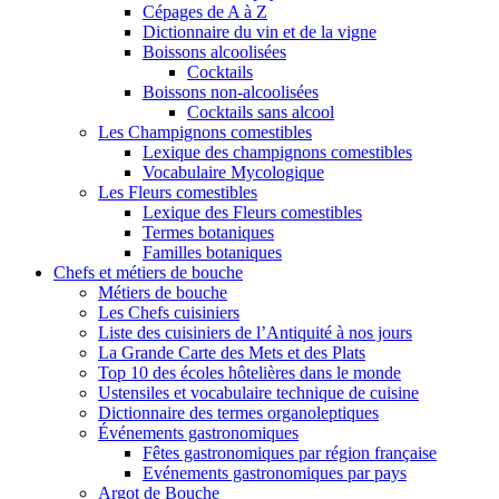
Cépages de A à Z
Dictionnaire du vin et de la vigne
Boissons alcoolisées
Cocktails
Boissons non-alcoolisées
Cocktails sans alcool
Les Champignons comestibles
Lexique des champignons comestibles
Vocabulaire Mycologique
Les Fleurs comestibles
Lexique des Fleurs comestibles
Termes botaniques
Familles botaniques
Chefs et métiers de bouche
Métiers de bouche
Les Chefs cuisiniers
Liste des cuisiniers de l’Antiquité à nos jours
La Grande Carte des Mets et des Plats
Top 10 des écoles hôtelières dans le monde
Ustensiles et vocabulaire technique de cuisine
Dictionnaire des termes organoleptiques
Événements gastronomiques
Fêtes gastronomiques par région française
Evénements gastronomiques par pays
Argot de Bouche