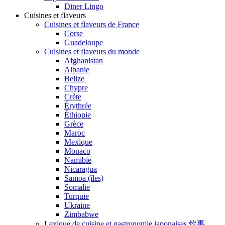
Diner Lingo
Cuisines et flaveurs
Cuisines et flaveurs de France
Corse
Guadeloupe
Cuisines et flaveurs du monde
Afghanistan
Albanie
Belize
Chypre
Crète
Érythrée
Éthiopie
Grèce
Maroc
Mexique
Monaco
Namibie
Nicaragua
Samoa (îles)
Somalie
Turquie
Ukraine
Zimbabwe
Lexique de cuisine et gastronomie japonaises 炊事