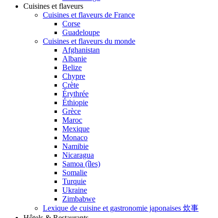
Cuisines et flaveurs
Cuisines et flaveurs de France
Corse
Guadeloupe
Cuisines et flaveurs du monde
Afghanistan
Albanie
Belize
Chypre
Crète
Érythrée
Éthiopie
Grèce
Maroc
Mexique
Monaco
Namibie
Nicaragua
Samoa (îles)
Somalie
Turquie
Ukraine
Zimbabwe
Lexique de cuisine et gastronomie japonaises 炊事
Hôtels & Restaurants