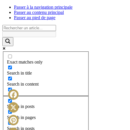
Passer à la navigation principale
Passer au contenu principal
Passer au pied de page
Exact matches only
Search in title
Search in content
Facebook
Search in posts
X
Search in pages
Search in posts
Pinterest