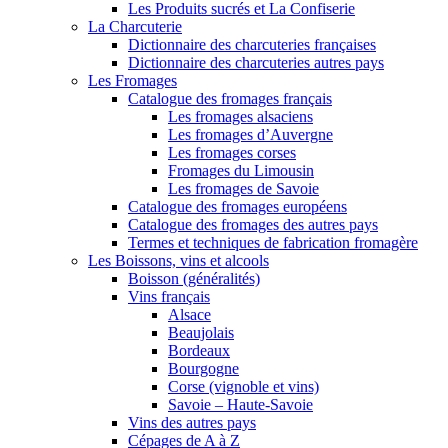
Les Produits sucrés et La Confiserie
La Charcuterie
Dictionnaire des charcuteries françaises
Dictionnaire des charcuteries autres pays
Les Fromages
Catalogue des fromages français
Les fromages alsaciens
Les fromages d’Auvergne
Les fromages corses
Fromages du Limousin
Les fromages de Savoie
Catalogue des fromages européens
Catalogue des fromages des autres pays
Termes et techniques de fabrication fromagère
Les Boissons, vins et alcools
Boisson (généralités)
Vins français
Alsace
Beaujolais
Bordeaux
Bourgogne
Corse (vignoble et vins)
Savoie – Haute-Savoie
Vins des autres pays
Cépages de A à Z