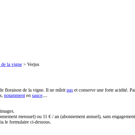
 de la vigne
>
Verjus
e floraison de la vigne. Il ne mûrit
pas
et conserve une forte acidité. Par 
us,
notamment
en
sauce
....
s images.
(abonnement mensuel) ou 11 € / an (abonnement annuel), sans engagemen
a le formulaire ci-dessous.