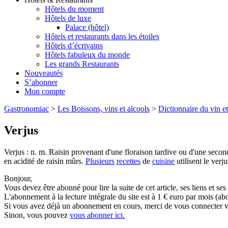
Hôtels du moment
Hôtels de luxe
Palace (hôtel)
Hôtels et restaurants dans les étoiles
Hôtels d’écrivains
Hôtels fabuleux du monde
Les grands Restaurants
Nouveautés
S’abonner
Mon compte
Gastronomiac
>
Les Boissons, vins et alcools
>
Dictionnaire du vin et
Verjus
Verjus : n. m. Raisin provenant d'une floraison tardive ou d'une second
en acidité de raisin mûrs.
Plusieurs
recettes
de
cuisine
utilisent le verj
Bonjour,
Vous devez être abonné pour lire la suite de cet article, ses liens et se
L'abonnement à la lecture intégrale du site est à 1 € euro par mois 
Si vous avez déjà un abonnement en cours, merci de vous connecter vi
Sinon, vous pouvez
vous abonner ici.