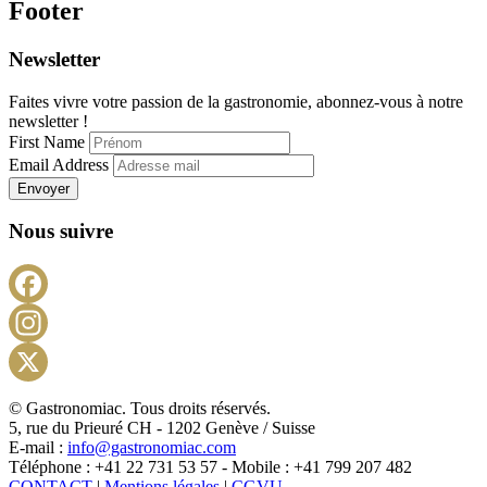
Footer
Newsletter
Faites vivre votre passion de la gastronomie, abonnez-vous à notre
newsletter !
First Name
Email Address
Envoyer
Nous suivre
Facebook
Instagram
X
© Gastronomiac. Tous droits réservés.
5, rue du Prieuré CH - 1202 Genève / Suisse
E-mail :
info@gastronomiac.com
Téléphone : +41 22 731 53 57 - Mobile : +41 799 207 482
CONTACT
|
Mentions légales
|
CGVU