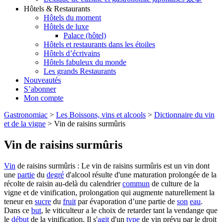
Hôtels & Restaurants
Hôtels du moment
Hôtels de luxe
Palace (hôtel)
Hôtels et restaurants dans les étoiles
Hôtels d’écrivains
Hôtels fabuleux du monde
Les grands Restaurants
Nouveautés
S’abonner
Mon compte
Gastronomiac
>
Les Boissons, vins et alcools
>
Dictionnaire du vin
et de la vigne
>
Vin de raisins surmûris
Vin de raisins surmûris
Vin
de raisins surmûris : Le vin de raisins surmûris est un vin dont
une
partie
du
degré
d'alcool résulte d'une maturation prolongée de la
récolte de raisin au-delà du calendrier
commun
de culture de la
vigne et de vinification, prolongation qui augmente naturellement la
teneur en
sucre
du
fruit
par évaporation d’une partie de
son
eau
.
Dans ce
but
, le viticulteur a le choix de retarder tant la vendange que
le
début
de la vinification. Il s'
agit
d'un
type
de vin prévu par le droit