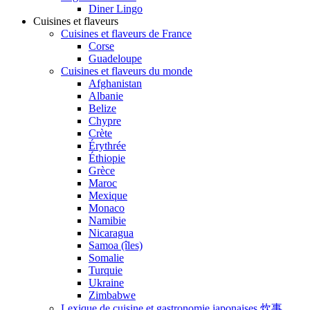
Diner Lingo
Cuisines et flaveurs
Cuisines et flaveurs de France
Corse
Guadeloupe
Cuisines et flaveurs du monde
Afghanistan
Albanie
Belize
Chypre
Crète
Érythrée
Éthiopie
Grèce
Maroc
Mexique
Monaco
Namibie
Nicaragua
Samoa (îles)
Somalie
Turquie
Ukraine
Zimbabwe
Lexique de cuisine et gastronomie japonaises 炊事