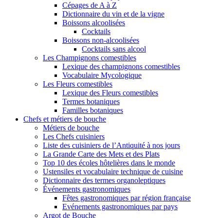
Cépages de A à Z
Dictionnaire du vin et de la vigne
Boissons alcoolisées
Cocktails
Boissons non-alcoolisées
Cocktails sans alcool
Les Champignons comestibles
Lexique des champignons comestibles
Vocabulaire Mycologique
Les Fleurs comestibles
Lexique des Fleurs comestibles
Termes botaniques
Familles botaniques
Chefs et métiers de bouche
Métiers de bouche
Les Chefs cuisiniers
Liste des cuisiniers de l’Antiquité à nos jours
La Grande Carte des Mets et des Plats
Top 10 des écoles hôtelières dans le monde
Ustensiles et vocabulaire technique de cuisine
Dictionnaire des termes organoleptiques
Événements gastronomiques
Fêtes gastronomiques par région française
Evénements gastronomiques par pays
Argot de Bouche