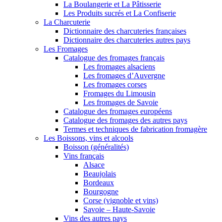
La Boulangerie et La Pâtisserie
Les Produits sucrés et La Confiserie
La Charcuterie
Dictionnaire des charcuteries françaises
Dictionnaire des charcuteries autres pays
Les Fromages
Catalogue des fromages français
Les fromages alsaciens
Les fromages d’Auvergne
Les fromages corses
Fromages du Limousin
Les fromages de Savoie
Catalogue des fromages européens
Catalogue des fromages des autres pays
Termes et techniques de fabrication fromagère
Les Boissons, vins et alcools
Boisson (généralités)
Vins français
Alsace
Beaujolais
Bordeaux
Bourgogne
Corse (vignoble et vins)
Savoie – Haute-Savoie
Vins des autres pays