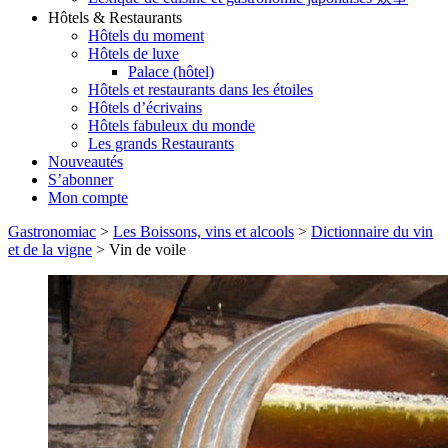
Hôtels & Restaurants
Hôtels du moment
Hôtels de luxe
Palace (hôtel)
Hôtels et restaurants dans les étoiles
Hôtels d’écrivains
Hôtels fabuleux du monde
Les grands Restaurants
Nouveautés
S’abonner
Mon compte
Gastronomiac
>
Les Boissons, vins et alcools
>
Dictionnaire du vin
et de la vigne
>
Vin de voile