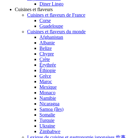
Diner Lingo
Cuisines et flaveurs
Cuisines et flaveurs de France
Corse
Guadeloupe
Cuisines et flaveurs du monde
Afghanistan
Albanie
Belize
Chypre
Crète
Érythrée
Éthiopie
Grèce
Maroc
Mexique
Monaco
Namibie
Nicaragua
Samoa (îles)
Somalie
Turquie
Ukraine
Zimbabwe
Lexique de cuisine et gastronomie japonaises 炊事