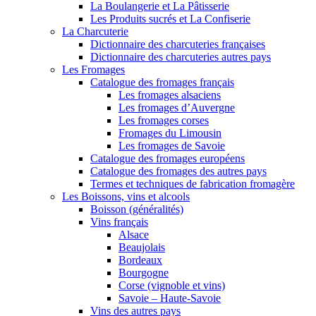
La Boulangerie et La Pâtisserie
Les Produits sucrés et La Confiserie
La Charcuterie
Dictionnaire des charcuteries françaises
Dictionnaire des charcuteries autres pays
Les Fromages
Catalogue des fromages français
Les fromages alsaciens
Les fromages d’Auvergne
Les fromages corses
Fromages du Limousin
Les fromages de Savoie
Catalogue des fromages européens
Catalogue des fromages des autres pays
Termes et techniques de fabrication fromagère
Les Boissons, vins et alcools
Boisson (généralités)
Vins français
Alsace
Beaujolais
Bordeaux
Bourgogne
Corse (vignoble et vins)
Savoie – Haute-Savoie
Vins des autres pays