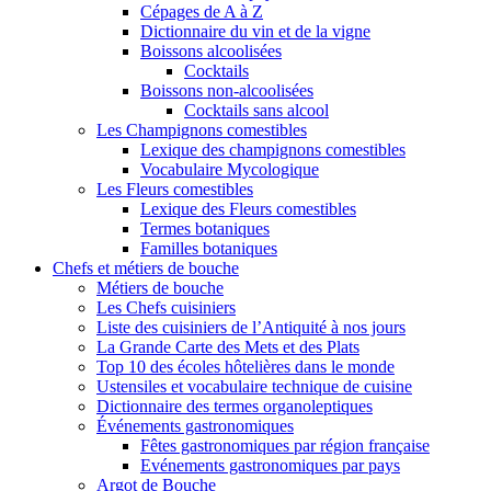
Cépages de A à Z
Dictionnaire du vin et de la vigne
Boissons alcoolisées
Cocktails
Boissons non-alcoolisées
Cocktails sans alcool
Les Champignons comestibles
Lexique des champignons comestibles
Vocabulaire Mycologique
Les Fleurs comestibles
Lexique des Fleurs comestibles
Termes botaniques
Familles botaniques
Chefs et métiers de bouche
Métiers de bouche
Les Chefs cuisiniers
Liste des cuisiniers de l’Antiquité à nos jours
La Grande Carte des Mets et des Plats
Top 10 des écoles hôtelières dans le monde
Ustensiles et vocabulaire technique de cuisine
Dictionnaire des termes organoleptiques
Événements gastronomiques
Fêtes gastronomiques par région française
Evénements gastronomiques par pays
Argot de Bouche