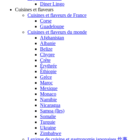
Diner Lingo
Cuisines et flaveurs
Cuisines et flaveurs de France
Corse
Guadeloupe
Cuisines et flaveurs du monde
Afghanistan
Albanie
Belize
Chypre
Crète
Érythrée
Éthiopie
Grèce
Maroc
Mexique
Monaco
Namibie
Nicaragua
Samoa (îles)
Somalie
Turquie
Ukraine
Zimbabwe
Lexique de cuisine et gastronomie japonaises 炊事