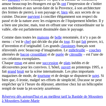
amuse beaucoup les étrangers est qu’ils
ont
l’impression de s’initier
aux traditions et aux savoir-faire de la Provence, à son architecture
(les fermes de pierre), à son paysage et,
bien
sûr, aux secrets de sa
cuisine. Ducasse
parvient
à concilier élégamment son respect du
passé et de la nature avec les exigences de l’équipement hôtelier. Il y
a bien une piscine, mais, tout en offrant une vue extraordinaire sur la
vallée, elle est parfaitement dissimulée dans le paysage.
Comme dans toutes les
maisons
de
belle
renommée, il n’y a pas de
menu : c’est le
chef
qui décide du plat du
jour
. Et qui
fait
preuve, ici,
d’invention et d’originalité. Les grands
classiques
français sont
réinventés avec beaucoup d’imagination. Le
millefeuille
–
couches
alternées de
bacon
croustillant
et de
purée
de
citrouille
– est l’une de
ces créations exemplaires.
Chaque
repas
est ainsi une
succession
de
plats
inédits et de
découvertes pour les convives. L’hôtel,
ouvert
au printemps 1995, a
fait
grand
bruit
sur la scène internationale. Les plus importants
magazines de mode, de
tourisme
et de design se disputent le
sujet
. Si
bien que, ô ironie, malgré ses efforts de simplicité, Ducasse ne peut
empêcher qu’à l’heure du déjeuner, atterrisse chez lui un hélicoptère
rempli de toute la jet-society azuréenne.
Réservez dès aujourd'hui et au meilleur tarif la Bastide de Moustiers
à Moustiers-Sainte-Marie