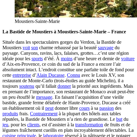
Moustiers-Sainte-Marie
La Bastide de Moustiers à Moustiers-Sainte-Marie – France
Située dans les spectaculaires gorges du Verdon, la Bastide de
Moustiers
voit
son
charme rehaussé par la beauté
sauvage
du
paysage. Canyons, ravins, lacs, falaises, grottes…c’est une région
idéale pour les
sports
d’été. À
moins
d’une heure et demie de
voiture
d’Aix-en-Provence, ce coin du sud de la France a encore l’air
absolument intact. L’endroit constitue une parfaite toile de fond pour
cette
entreprise
d’
Alain Ducasse
.
Connu
avec le Louis XV, son
restaurant de Monte-Carlo (trois-étoiles au guide Michelin), il a
toujours
soutenu
qu’il fallait
donner
la priorité aux ingrédients. Mais
en prenant de l’importance, son restaurant de Monaco avait peut-être
un peu étouffé le
message
. En faisant l’acquisition d’une vieille
bastide, grande ferme délabrée de Haute-Provence, Ducasse a créé
un établissement où il
peut
donner libre
cours
à sa
passion
des
produits
frais.
Contrairement
à la plupart des hôtels aux tables
réputées, la Bastide de Moustiers n’a rien de grandiose. Le
but
du
jeu
, pour les
clients
, est d’assister à la
transformation
de fruits et de
légumes fraîchement cueillis en plats incroyablement délectables. La
cuisine
principale
, le
laboratoire
réservé à la pâtisserie et le potager