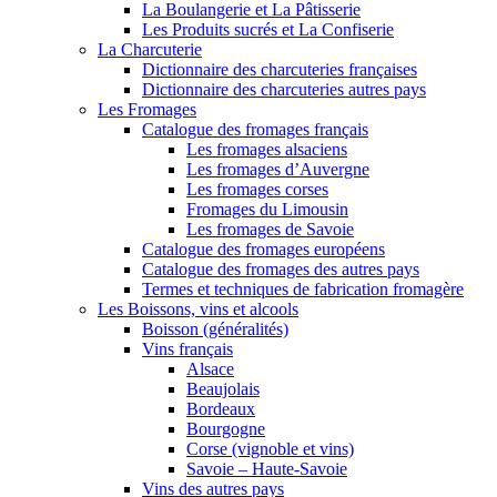
La Boulangerie et La Pâtisserie
Les Produits sucrés et La Confiserie
La Charcuterie
Dictionnaire des charcuteries françaises
Dictionnaire des charcuteries autres pays
Les Fromages
Catalogue des fromages français
Les fromages alsaciens
Les fromages d’Auvergne
Les fromages corses
Fromages du Limousin
Les fromages de Savoie
Catalogue des fromages européens
Catalogue des fromages des autres pays
Termes et techniques de fabrication fromagère
Les Boissons, vins et alcools
Boisson (généralités)
Vins français
Alsace
Beaujolais
Bordeaux
Bourgogne
Corse (vignoble et vins)
Savoie – Haute-Savoie
Vins des autres pays