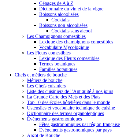
Cépages de A à Z
Dictionnaire du vin et de la vigne
Boissons alcoolisées
Cocktails
Boissons non-alcoolisées
Cocktails sans alcool
Les Champignons comestibles
Lexique des champignons comestibles
Vocabulaire Mycologique
Les Fleurs comestibles
Lexique des Fleurs comestibles
Termes botaniques
Familles botaniques
Chefs et métiers de bouche
Métiers de bouche
Les Chefs cuisiniers
Liste des cuisiniers de l’Antiquité à nos jours
La Grande Carte des Mets et des Plats
Top 10 des écoles hôtelières dans le monde
Ustensiles et vocabulaire technique de cuisine
Dictionnaire des termes organoleptiques
Événements gastronomiques
Fêtes gastronomiques par région française
Evénements gastronomiques par pays
Argot de Bouche