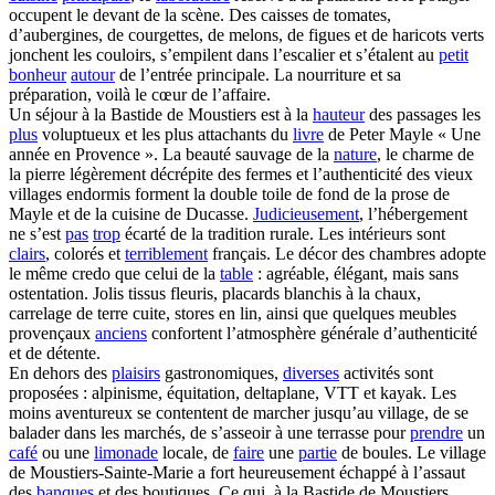
occupent le devant de la scène. Des caisses de tomates,
d’aubergines, de courgettes, de melons, de figues et de haricots verts
jonchent les couloirs, s’empilent dans l’escalier et s’étalent au
petit
bonheur
autour
de l’entrée principale. La nourriture et sa
préparation, voilà le cœur de l’affaire.
Un séjour à la Bastide de Moustiers est à la
hauteur
des passages les
plus
voluptueux et les plus attachants du
livre
de Peter Mayle « Une
année en Provence ». La beauté sauvage de la
nature
, le charme de
la pierre légèrement décrépite des fermes et l’authenticité des vieux
villages endormis forment la double toile de fond de la prose de
Mayle et de la cuisine de Ducasse.
Judicieusement
, l’hébergement
ne s’est
pas
trop
écarté de la tradition rurale. Les intérieurs sont
clairs
, colorés et
terriblement
français. Le décor des chambres adopte
le même credo que celui de la
table
: agréable, élégant, mais sans
ostentation. Jolis tissus fleuris, placards blanchis à la chaux,
carrelage de terre cuite, stores en lin, ainsi que quelques meubles
provençaux
anciens
confortent l’atmosphère générale d’authenticité
et de détente.
En dehors des
plaisirs
gastronomiques,
diverses
activités sont
proposées : alpinisme, équitation, deltaplane, VTT et kayak. Les
moins aventureux se contentent de marcher jusqu’au village, de se
balader dans les marchés, de s’asseoir à une terrasse pour
prendre
un
café
ou une
limonade
locale, de
faire
une
partie
de boules. Le village
de Moustiers-Sainte-Marie a fort heureusement échappé à l’assaut
des
banques
et des boutiques. Ce qui, à la Bastide de Moustiers,