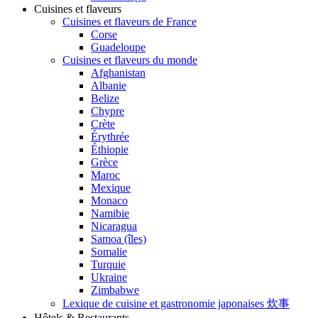
Cuisines et flaveurs
Cuisines et flaveurs de France
Corse
Guadeloupe
Cuisines et flaveurs du monde
Afghanistan
Albanie
Belize
Chypre
Crète
Érythrée
Éthiopie
Grèce
Maroc
Mexique
Monaco
Namibie
Nicaragua
Samoa (îles)
Somalie
Turquie
Ukraine
Zimbabwe
Lexique de cuisine et gastronomie japonaises 炊事
Hôtels & Restaurants