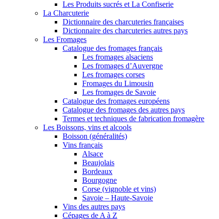
Les Produits sucrés et La Confiserie
La Charcuterie
Dictionnaire des charcuteries françaises
Dictionnaire des charcuteries autres pays
Les Fromages
Catalogue des fromages français
Les fromages alsaciens
Les fromages d’Auvergne
Les fromages corses
Fromages du Limousin
Les fromages de Savoie
Catalogue des fromages européens
Catalogue des fromages des autres pays
Termes et techniques de fabrication fromagère
Les Boissons, vins et alcools
Boisson (généralités)
Vins français
Alsace
Beaujolais
Bordeaux
Bourgogne
Corse (vignoble et vins)
Savoie – Haute-Savoie
Vins des autres pays
Cépages de A à Z