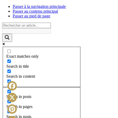
Passer à la navigation principale
Passer au contenu principal
Passer au pied de page
Exact matches only
Search in title
Search in content
Facebook
Search in posts
X
Search in pages
Search in posts
Pinterest