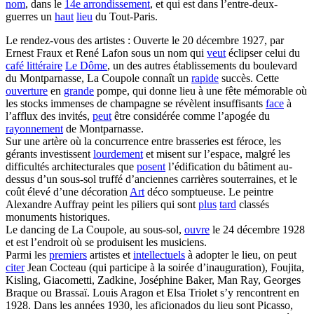
nom
, dans le
14e arrondissement
, et qui est dans l’entre-deux-
guerres un
haut
lieu
du Tout-Paris.
Le rendez-vous des artistes : Ouverte le 20 décembre 1927, par
Ernest Fraux et René Lafon sous un nom qui
veut
éclipser celui du
café littéraire
Le Dôme
, un des autres établissements du boulevard
du Montparnasse, La Coupole connaît un
rapide
succès. Cette
ouverture
en
grande
pompe, qui donne lieu à une fête mémorable où
les stocks immenses de champagne se révèlent insuffisants
face
à
l’afflux des invités,
peut
être considérée comme l’apogée du
rayonnement
de Montparnasse.
Sur une artère où la concurrence entre brasseries est féroce, les
gérants investissent
lourdement
et misent sur l’espace, malgré les
difficultés architecturales que
posent
l’édification du bâtiment au-
dessus d’un sous-sol truffé d’anciennes carrières souterraines, et le
coût élevé d’une décoration
Art
déco somptueuse. Le peintre
Alexandre Auffray peint les piliers qui sont
plus
tard
classés
monuments historiques.
Le dancing de La Coupole, au sous-sol,
ouvre
le 24 décembre 1928
et est l’endroit où se produisent les musiciens.
Parmi les
premiers
artistes et
intellectuels
à adopter le lieu, on peut
citer
Jean Cocteau (qui participe à la soirée d’inauguration), Foujita,
Kisling, Giacometti, Zadkine, Joséphine Baker, Man Ray, Georges
Braque ou Brassaï. Louis Aragon et Elsa Triolet s’y rencontrent en
1928. Dans les années 1930, les aficionados du lieu sont Picasso,