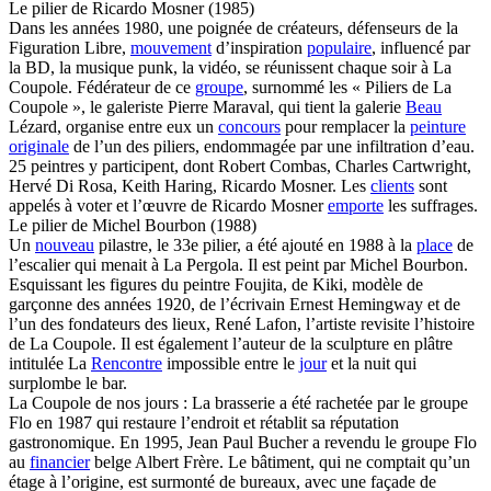
Le pilier de Ricardo Mosner (1985)
Dans les années 1980, une poignée de créateurs, défenseurs de la
Figuration Libre,
mouvement
d’inspiration
populaire
, influencé par
la BD, la musique punk, la vidéo, se réunissent chaque soir à La
Coupole. Fédérateur de ce
groupe
, surnommé les « Piliers de La
Coupole », le galeriste Pierre Maraval, qui tient la galerie
Beau
Lézard, organise entre eux un
concours
pour remplacer la
peinture
originale
de l’un des piliers, endommagée par une infiltration d’eau.
25 peintres y participent, dont Robert Combas, Charles Cartwright,
Hervé Di Rosa, Keith Haring, Ricardo Mosner. Les
clients
sont
appelés à voter et l’œuvre de Ricardo Mosner
emporte
les suffrages.
Le pilier de Michel Bourbon (1988)
Un
nouveau
pilastre, le 33e pilier, a été ajouté en 1988 à la
place
de
l’escalier qui menait à La Pergola. Il est peint par Michel Bourbon.
Esquissant les figures du peintre Foujita, de Kiki, modèle de
garçonne des années 1920, de l’écrivain Ernest Hemingway et de
l’un des fondateurs des lieux, René Lafon, l’artiste revisite l’histoire
de La Coupole. Il est également l’auteur de la sculpture en plâtre
intitulée La
Rencontre
impossible entre le
jour
et la nuit qui
surplombe le bar.
La Coupole de nos jours : La brasserie a été rachetée par le groupe
Flo en 1987 qui restaure l’endroit et rétablit sa réputation
gastronomique. En 1995, Jean Paul Bucher a revendu le groupe Flo
au
financier
belge Albert Frère. Le bâtiment, qui ne comptait qu’un
étage à l’origine, est surmonté de bureaux, avec une façade de