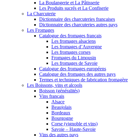
La Boulangerie et La Pâtisserie
Les Produits sucrés et La Confiserie
La Charcuterie
Dictionnaire des charcuteries françaises
Dictionnaire des charcuteries autres pays
Les Fromages
Catalogue des fromages français
Les fromages alsaciens
Les fromages d’Auvergne
Les fromages corses
Fromages du Limousin
Les fromages de Savoie
Catalogue des fromages européens
Catalogue des fromages des autres pays
Termes et techniques de fabrication fromagère
Les Boissons, vins et alcools
Boisson (généralités)
Vins français
Alsace
Beaujolais
Bordeaux
Bourgogne
Corse (vignoble et vins)
Savoie – Haute-Savoie
Vins des autres pays