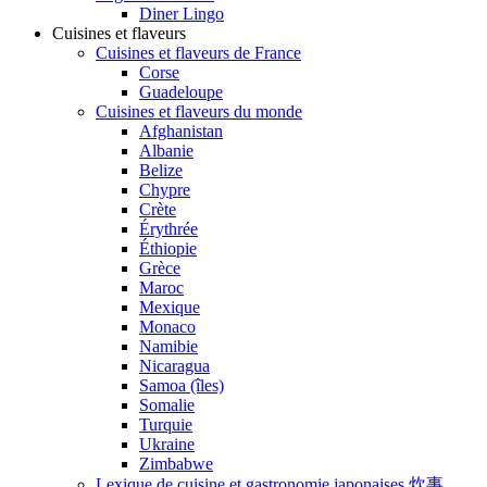
Diner Lingo
Cuisines et flaveurs
Cuisines et flaveurs de France
Corse
Guadeloupe
Cuisines et flaveurs du monde
Afghanistan
Albanie
Belize
Chypre
Crète
Érythrée
Éthiopie
Grèce
Maroc
Mexique
Monaco
Namibie
Nicaragua
Samoa (îles)
Somalie
Turquie
Ukraine
Zimbabwe
Lexique de cuisine et gastronomie japonaises 炊事