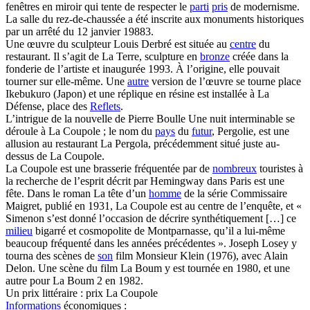
fenêtres en miroir qui tente de respecter le
parti
pris
de modernisme.
La salle du rez-de-chaussée a été inscrite aux monuments historiques
par un arrêté du 12 janvier 19883.
Une œuvre du sculpteur Louis Derbré est située au
centre
du
restaurant. Il s’agit de La Terre, sculpture en
bronze
créée dans la
fonderie de l’artiste et inaugurée 1993. À l’origine, elle pouvait
tourner sur elle-même. Une
autre
version de l’œuvre se tourne place
Ikebukuro (Japon) et une réplique en résine est installée à La
Défense, place des
Reflets
.
L’intrigue de la nouvelle de Pierre Boulle Une nuit interminable se
déroule à La Coupole ; le nom du
pays
du
futur
, Pergolie, est une
allusion au restaurant La Pergola, précédemment situé juste au-
dessus de La Coupole.
La Coupole est une brasserie fréquentée par de
nombreux
touristes à
la recherche de l’esprit décrit par Hemingway dans Paris est une
fête. Dans le roman La tête d’un
homme
de la série Commissaire
Maigret, publié en 1931, La Coupole est au centre de l’enquête, et «
Simenon s’est donné l’occasion de décrire synthétiquement […] ce
milieu
bigarré et cosmopolite de Montparnasse, qu’il a lui-même
beaucoup fréquenté dans les années précédentes ». Joseph Losey y
tourna des scènes de
son
film Monsieur Klein (1976), avec Alain
Delon. Une scène du film La Boum y est tournée en 1980, et une
autre pour La Boum 2 en 1982.
Un prix littéraire : prix La Coupole
Informations
économiques :