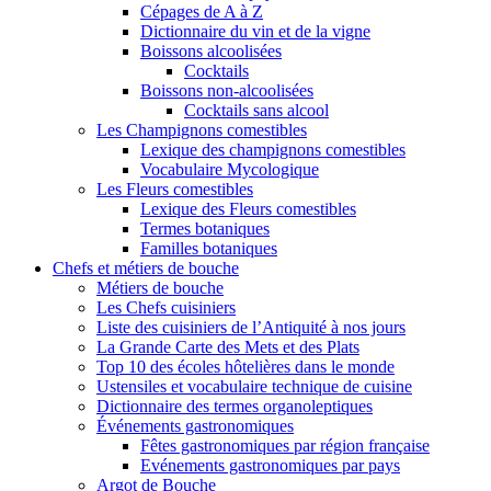
Cépages de A à Z
Dictionnaire du vin et de la vigne
Boissons alcoolisées
Cocktails
Boissons non-alcoolisées
Cocktails sans alcool
Les Champignons comestibles
Lexique des champignons comestibles
Vocabulaire Mycologique
Les Fleurs comestibles
Lexique des Fleurs comestibles
Termes botaniques
Familles botaniques
Chefs et métiers de bouche
Métiers de bouche
Les Chefs cuisiniers
Liste des cuisiniers de l’Antiquité à nos jours
La Grande Carte des Mets et des Plats
Top 10 des écoles hôtelières dans le monde
Ustensiles et vocabulaire technique de cuisine
Dictionnaire des termes organoleptiques
Événements gastronomiques
Fêtes gastronomiques par région française
Evénements gastronomiques par pays
Argot de Bouche