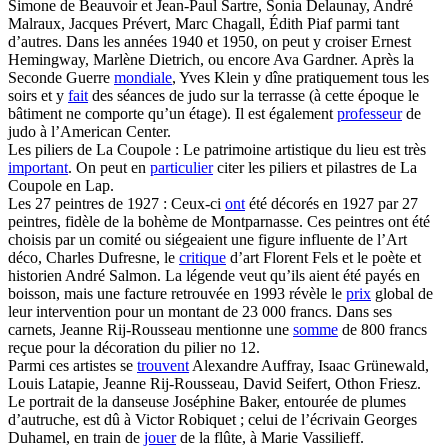
Simone de Beauvoir et Jean-Paul Sartre, Sonia Delaunay, André
Malraux, Jacques Prévert, Marc Chagall, Édith Piaf parmi tant
d’autres. Dans les années 1940 et 1950, on peut y croiser Ernest
Hemingway, Marlène Dietrich, ou encore Ava Gardner. Après la
Seconde Guerre
mondiale
, Yves Klein y dîne pratiquement tous les
soirs et y
fait
des séances de judo sur la terrasse (à cette époque le
bâtiment ne comporte qu’un étage). Il est également
professeur
de
judo à l’American Center.
Les piliers de La Coupole : Le patrimoine artistique du lieu est très
important
. On peut en
particulier
citer les piliers et pilastres de La
Coupole en Lap.
Les 27 peintres de 1927 : Ceux-ci
ont
été décorés en 1927 par 27
peintres, fidèle de la bohème de Montparnasse. Ces peintres ont été
choisis par un comité ou siégeaient une figure influente de l’Art
déco, Charles Dufresne, le
critique
d’art Florent Fels et le poète et
historien André Salmon. La légende veut qu’ils aient été payés en
boisson, mais une facture retrouvée en 1993 révèle le
prix
global de
leur intervention pour un montant de 23 000 francs. Dans ses
carnets, Jeanne Rij-Rousseau mentionne une
somme
de 800 francs
reçue pour la décoration du pilier no 12.
Parmi ces artistes se
trouvent
Alexandre Auffray, Isaac Grünewald,
Louis Latapie, Jeanne Rij-Rousseau, David Seifert, Othon Friesz.
Le portrait de la danseuse Joséphine Baker, entourée de plumes
d’autruche, est dû à Victor Robiquet ; celui de l’écrivain Georges
Duhamel, en train de
jouer
de la flûte, à Marie Vassilieff.