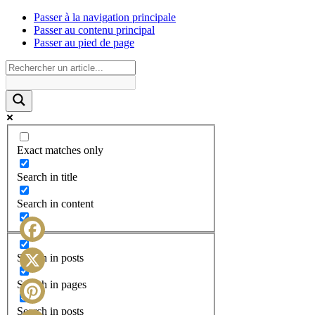
Passer à la navigation principale
Passer au contenu principal
Passer au pied de page
Exact matches only
Search in title
Search in content
Facebook
Search in posts
X
Search in pages
Search in posts
Pinterest