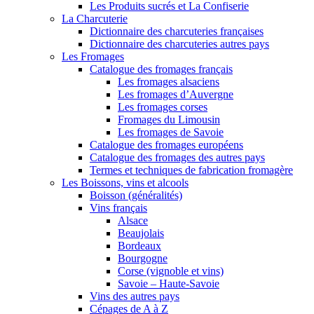
Les Produits sucrés et La Confiserie
La Charcuterie
Dictionnaire des charcuteries françaises
Dictionnaire des charcuteries autres pays
Les Fromages
Catalogue des fromages français
Les fromages alsaciens
Les fromages d’Auvergne
Les fromages corses
Fromages du Limousin
Les fromages de Savoie
Catalogue des fromages européens
Catalogue des fromages des autres pays
Termes et techniques de fabrication fromagère
Les Boissons, vins et alcools
Boisson (généralités)
Vins français
Alsace
Beaujolais
Bordeaux
Bourgogne
Corse (vignoble et vins)
Savoie – Haute-Savoie
Vins des autres pays
Cépages de A à Z