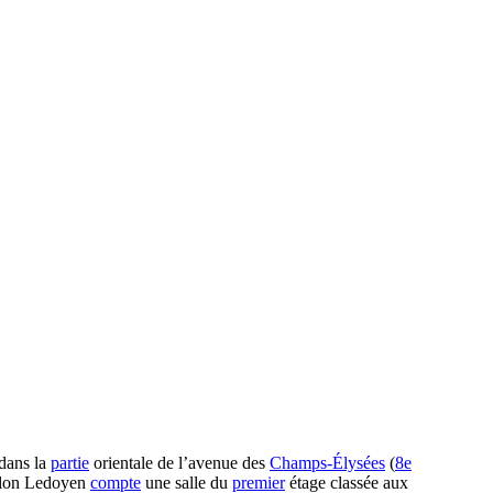
 dans la
partie
orientale de l’avenue des
Champs-Élysées
(
8e
illon Ledoyen
compte
une salle du
premier
étage classée aux