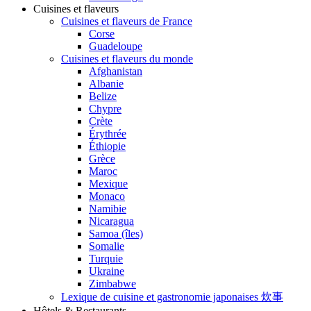
Cuisines et flaveurs
Cuisines et flaveurs de France
Corse
Guadeloupe
Cuisines et flaveurs du monde
Afghanistan
Albanie
Belize
Chypre
Crète
Érythrée
Éthiopie
Grèce
Maroc
Mexique
Monaco
Namibie
Nicaragua
Samoa (îles)
Somalie
Turquie
Ukraine
Zimbabwe
Lexique de cuisine et gastronomie japonaises 炊事
Hôtels & Restaurants