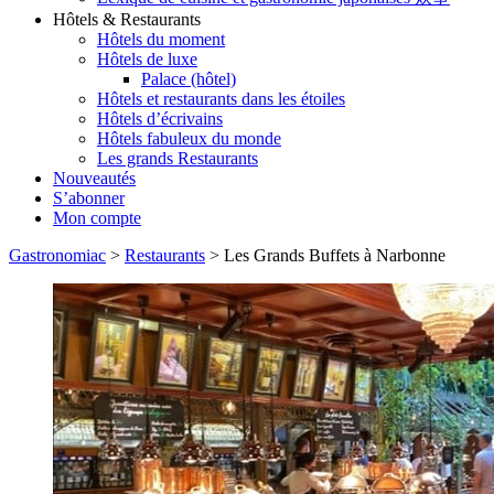
Hôtels & Restaurants
Hôtels du moment
Hôtels de luxe
Palace (hôtel)
Hôtels et restaurants dans les étoiles
Hôtels d’écrivains
Hôtels fabuleux du monde
Les grands Restaurants
Nouveautés
S’abonner
Mon compte
Gastronomiac
>
Restaurants
>
Les Grands Buffets à Narbonne