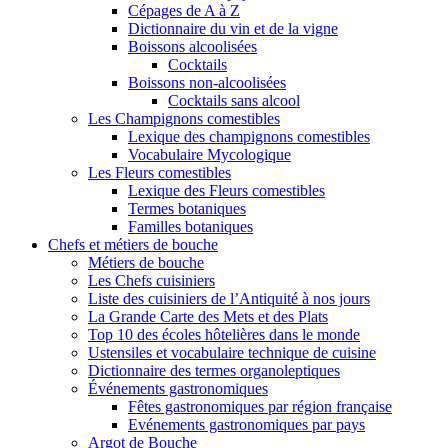
Cépages de A à Z
Dictionnaire du vin et de la vigne
Boissons alcoolisées
Cocktails
Boissons non-alcoolisées
Cocktails sans alcool
Les Champignons comestibles
Lexique des champignons comestibles
Vocabulaire Mycologique
Les Fleurs comestibles
Lexique des Fleurs comestibles
Termes botaniques
Familles botaniques
Chefs et métiers de bouche
Métiers de bouche
Les Chefs cuisiniers
Liste des cuisiniers de l’Antiquité à nos jours
La Grande Carte des Mets et des Plats
Top 10 des écoles hôtelières dans le monde
Ustensiles et vocabulaire technique de cuisine
Dictionnaire des termes organoleptiques
Événements gastronomiques
Fêtes gastronomiques par région française
Evénements gastronomiques par pays
Argot de Bouche