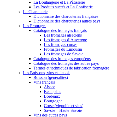
La Boulangerie et La Pâtisserie
Les Produits sucrés et La Confiserie
La Charcuterie
Dictionnaire des charcuteries françaises
Dictionnaire des charcuteries autres pays
Les Fromages
Catalogue des fromages français
Les fromages alsaciens
Les fromages d’Auvergne
Les fromages corses
Fromages du Limousin
Les fromages de Savoie
Catalogue des fromages européens
Catalogue des fromages des autres pays
Termes et techniques de fabrication fromagère
Les Boissons, vins et alcools
Boisson (généralités)
Vins français
Alsace
Beaujolais
Bordeaux
Bourgogne
Corse (vignoble et vins)
Savoie – Haute-Savoie
Vins des autres pays