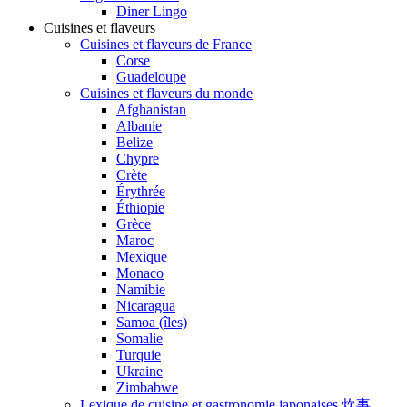
Diner Lingo
Cuisines et flaveurs
Cuisines et flaveurs de France
Corse
Guadeloupe
Cuisines et flaveurs du monde
Afghanistan
Albanie
Belize
Chypre
Crète
Érythrée
Éthiopie
Grèce
Maroc
Mexique
Monaco
Namibie
Nicaragua
Samoa (îles)
Somalie
Turquie
Ukraine
Zimbabwe
Lexique de cuisine et gastronomie japonaises 炊事