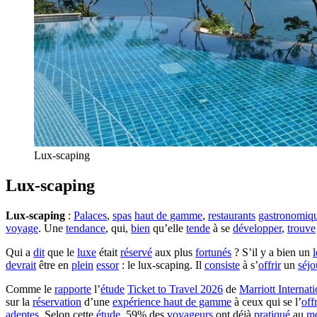
Lux-scaping
Lux-scaping
Lux-scaping
:
Palaces
,
spas
haut de gamme
,
restaurants
gastronomiq
voyage
. Une
tendance
, qui,
bien
qu’elle
tende
à se
développer
,
trouve
Qui a
dit
que le
luxe
était
réservé
aux plus
fortunés
? S’il y a bien un
l
devrait
être en
plein
essor
: le lux-scaping. Il
consiste
à s’
offrir
un
séjo
Comme le
rapporte
l’
étude
Ticket to Travel 2026
de
Marriott Internati
sur la
réservation
d’une
expérience
haut de gamme
à ceux qui se l’
off
adeptes
. Selon cette
étude
, 59% des
voyageurs
ont déjà
pratiqué
au
m