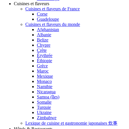
Cuisines et flaveurs
Cuisines et flaveurs de France
Corse
Guadeloupe
Cuisines et flaveurs du monde
Afghanistan
Albanie
Belize
Chypre
Crète
Érythrée
Éthiopie
Grèce
Maroc
Mexique
Monaco
Namibie
Nicaragua
Samoa (îles)
Somalie
Turquie
Ukraine
Zimbabwe
Lexique de cuisine et gastronomie japonaises 炊事
Hôtels & Restaurants