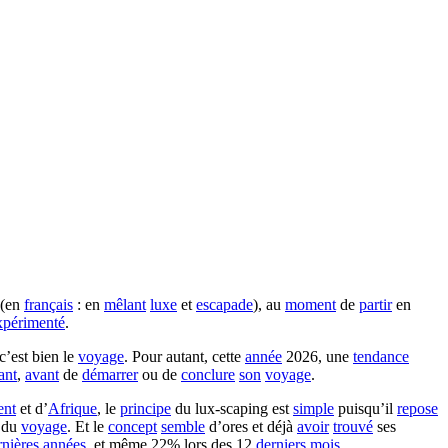
 (en
français
: en
mêlant
luxe
et
escapade
), au
moment
de
partir
en
xpérimenté
.
 c’est bien le
voyage
. Pour autant, cette
année
2026, une
tendance
ant
,
avant
de
démarrer
ou de
conclure
son
voyage
.
ent
et d’
Afrique
, le
principe
du lux-scaping est
simple
puisqu’il
repose
du
voyage
. Et le
concept
semble
d’ores et déjà
avoir
trouvé
ses
rnières
années
, et même 22% lors des 12
derniers
mois
.