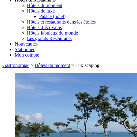
Hôtels du moment
Hôtels de luxe
Palace (hôtel)
Hôtels et restaurants dans les étoiles
Hôtels d’écrivains
Hôtels fabuleux du monde
Les grands Restaurants
Nouveautés
S’abonner
Mon compte
Gastronomiac
>
Hôtels du moment
>
Lux-scaping