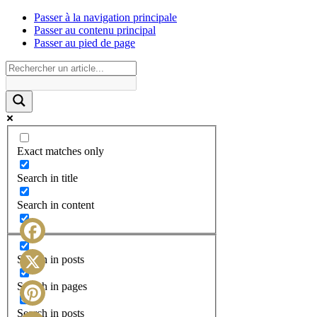
Passer à la navigation principale
Passer au contenu principal
Passer au pied de page
Exact matches only
Search in title
Search in content
Facebook
Search in posts
X
Search in pages
Search in posts
Pinterest