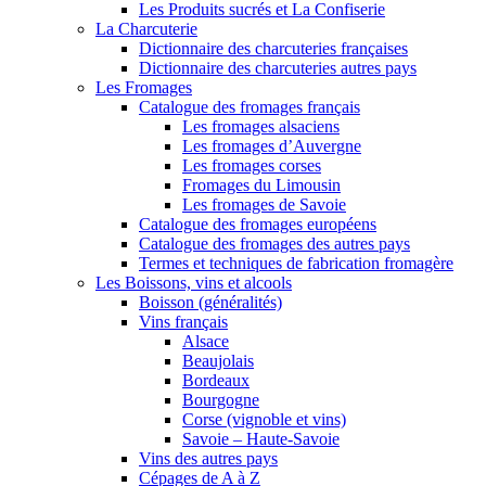
Les Produits sucrés et La Confiserie
La Charcuterie
Dictionnaire des charcuteries françaises
Dictionnaire des charcuteries autres pays
Les Fromages
Catalogue des fromages français
Les fromages alsaciens
Les fromages d’Auvergne
Les fromages corses
Fromages du Limousin
Les fromages de Savoie
Catalogue des fromages européens
Catalogue des fromages des autres pays
Termes et techniques de fabrication fromagère
Les Boissons, vins et alcools
Boisson (généralités)
Vins français
Alsace
Beaujolais
Bordeaux
Bourgogne
Corse (vignoble et vins)
Savoie – Haute-Savoie
Vins des autres pays
Cépages de A à Z