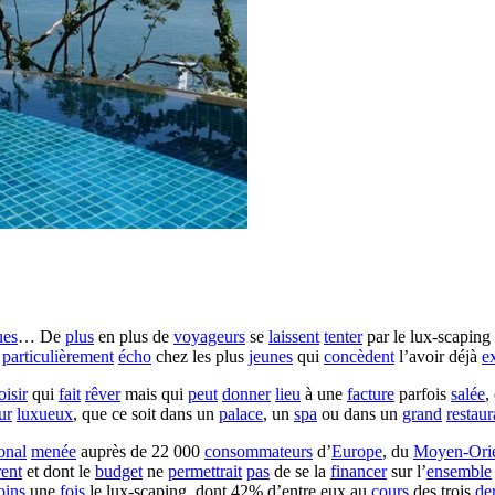
ues
… De
plus
en plus de
voyageurs
se
laissent
tenter
par le lux-scaping
particulièrement
écho
chez les plus
jeunes
qui
concèdent
l’avoir déjà
e
oisir
qui
fait
rêver
mais qui
peut
donner
lieu
à une
facture
parfois
salée
,
ur
luxueux
, que ce soit dans un
palace
, un
spa
ou dans un
grand
restaur
onal
menée
auprès de 22 000
consommateurs
d’
Europe
, du
Moyen-Ori
rent
et dont le
budget
ne
permettrait
pas
de se la
financer
sur l’
ensemble
oins
une
fois
le lux-scaping, dont 42% d’entre eux au
cours
des trois
de