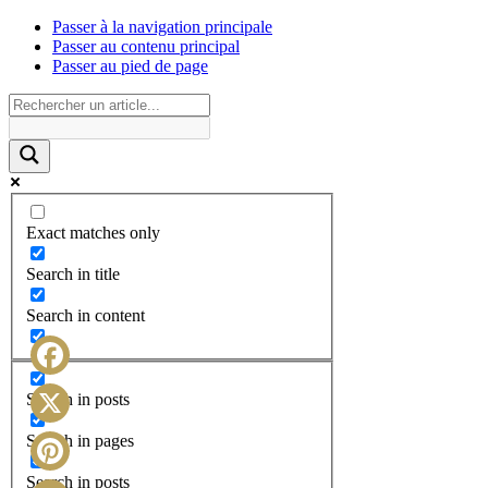
Passer à la navigation principale
Passer au contenu principal
Passer au pied de page
Exact matches only
Search in title
Search in content
Facebook
Search in posts
X
Search in pages
Search in posts
Pinterest