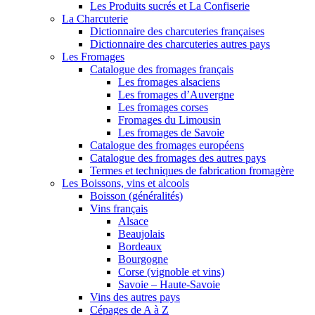
Les Produits sucrés et La Confiserie
La Charcuterie
Dictionnaire des charcuteries françaises
Dictionnaire des charcuteries autres pays
Les Fromages
Catalogue des fromages français
Les fromages alsaciens
Les fromages d’Auvergne
Les fromages corses
Fromages du Limousin
Les fromages de Savoie
Catalogue des fromages européens
Catalogue des fromages des autres pays
Termes et techniques de fabrication fromagère
Les Boissons, vins et alcools
Boisson (généralités)
Vins français
Alsace
Beaujolais
Bordeaux
Bourgogne
Corse (vignoble et vins)
Savoie – Haute-Savoie
Vins des autres pays
Cépages de A à Z