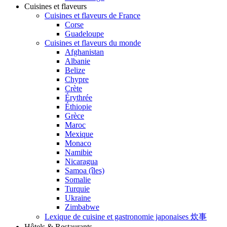
Cuisines et flaveurs
Cuisines et flaveurs de France
Corse
Guadeloupe
Cuisines et flaveurs du monde
Afghanistan
Albanie
Belize
Chypre
Crète
Érythrée
Éthiopie
Grèce
Maroc
Mexique
Monaco
Namibie
Nicaragua
Samoa (îles)
Somalie
Turquie
Ukraine
Zimbabwe
Lexique de cuisine et gastronomie japonaises 炊事
Hôtels & Restaurants