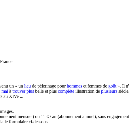
 France
venu un « un
lieu
de pèlerinage pour
hommes
et femmes de
goût
». Il n
u
mal
à
trouver
plus
belle et plus
complète
illustration de
plusieurs
siècle
s au XIVe ...
s images.
(abonnement mensuel) ou 11 € / an (abonnement annuel), sans engagemen
ia le formulaire ci-dessous.