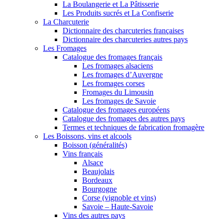
La Boulangerie et La Pâtisserie
Les Produits sucrés et La Confiserie
La Charcuterie
Dictionnaire des charcuteries françaises
Dictionnaire des charcuteries autres pays
Les Fromages
Catalogue des fromages français
Les fromages alsaciens
Les fromages d’Auvergne
Les fromages corses
Fromages du Limousin
Les fromages de Savoie
Catalogue des fromages européens
Catalogue des fromages des autres pays
Termes et techniques de fabrication fromagère
Les Boissons, vins et alcools
Boisson (généralités)
Vins français
Alsace
Beaujolais
Bordeaux
Bourgogne
Corse (vignoble et vins)
Savoie – Haute-Savoie
Vins des autres pays