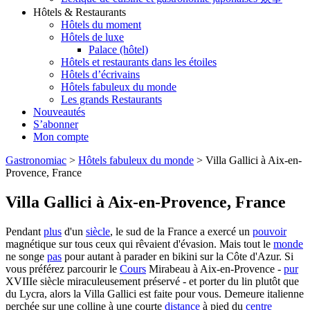
Hôtels & Restaurants
Hôtels du moment
Hôtels de luxe
Palace (hôtel)
Hôtels et restaurants dans les étoiles
Hôtels d’écrivains
Hôtels fabuleux du monde
Les grands Restaurants
Nouveautés
S’abonner
Mon compte
Gastronomiac
>
Hôtels fabuleux du monde
>
Villa Gallici à Aix-en-
Provence, France
Villa Gallici à Aix-en-Provence, France
Pendant
plus
d'un
siècle
, le sud de la France a exercé un
pouvoir
magnétique sur tous ceux qui rêvaient d'évasion. Mais tout le
monde
ne songe
pas
pour autant à parader en bikini sur la Côte d'Azur. Si
vous préférez parcourir le
Cours
Mirabeau à Aix-en-Provence -
pur
XVIIIe siècle miraculeusement préservé - et porter du lin plutôt que
du Lycra, alors la Villa Gallici est faite pour vous. Demeure italienne
perchée sur une colline à une courte
distance
à pied du
centre