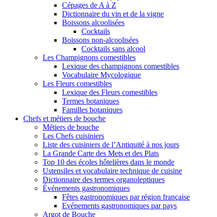
Cépages de A à Z
Dictionnaire du vin et de la vigne
Boissons alcoolisées
Cocktails
Boissons non-alcoolisées
Cocktails sans alcool
Les Champignons comestibles
Lexique des champignons comestibles
Vocabulaire Mycologique
Les Fleurs comestibles
Lexique des Fleurs comestibles
Termes botaniques
Familles botaniques
Chefs et métiers de bouche
Métiers de bouche
Les Chefs cuisiniers
Liste des cuisiniers de l’Antiquité à nos jours
La Grande Carte des Mets et des Plats
Top 10 des écoles hôtelières dans le monde
Ustensiles et vocabulaire technique de cuisine
Dictionnaire des termes organoleptiques
Événements gastronomiques
Fêtes gastronomiques par région française
Evénements gastronomiques par pays
Argot de Bouche