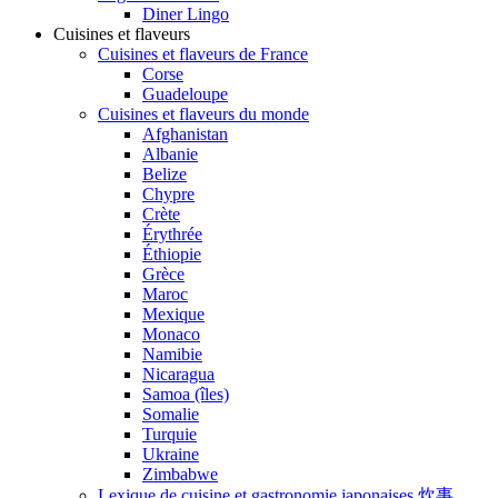
Diner Lingo
Cuisines et flaveurs
Cuisines et flaveurs de France
Corse
Guadeloupe
Cuisines et flaveurs du monde
Afghanistan
Albanie
Belize
Chypre
Crète
Érythrée
Éthiopie
Grèce
Maroc
Mexique
Monaco
Namibie
Nicaragua
Samoa (îles)
Somalie
Turquie
Ukraine
Zimbabwe
Lexique de cuisine et gastronomie japonaises 炊事