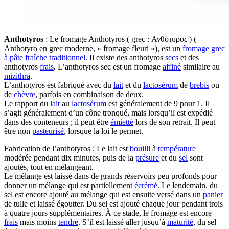
Anthotyros
: Le fromage Anthotyros ( grec : Ανθότυρος ) (
Anthotyro en grec moderne, « fromage fleuri »), est un
fromage
grec
à pâte fraîche
traditionnel
. Il existe des anthotyros
secs
et des
anthotyros
frais
. L’anthotyros sec est un fromage
affiné
similaire au
mizithra
.
L’anthotyros est fabriqué avec du
lait
et du
lactosérum
de
brebis
ou
de
chèvre
, parfois en combinaison de deux.
Le rapport du
lait
au
lactosérum
est généralement de 9 pour 1. Il
s’agit généralement d’un cône tronqué, mais lorsqu’il est expédié
dans des conteneurs ; il peut être
émietté
lors de son retrait. Il peut
être non
pasteurisé
, lorsque la loi le permet.
Fabrication de l’anthotyros : Le lait est
bouilli
à
température
modérée pendant dix minutes, puis de la
présure
et du
sel
sont
ajoutés, tout en mélangeant.
Le mélange est laissé dans de grands réservoirs peu profonds pour
donner un mélange qui est partiellement
écrémé
. Le lendemain, du
sel est encore ajouté au mélange qui est ensuite versé dans un
panier
de tulle et laissé égoutter. Du sel est ajouté chaque jour pendant trois
à quatre jours supplémentaires. À ce stade, le fromage est encore
frais
mais moins
tendre
. S’il est laissé aller jusqu’à
maturité
, du sel