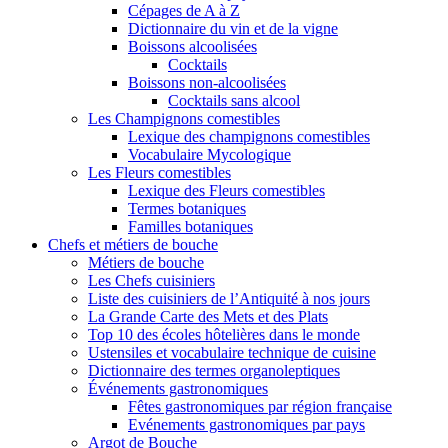
Cépages de A à Z
Dictionnaire du vin et de la vigne
Boissons alcoolisées
Cocktails
Boissons non-alcoolisées
Cocktails sans alcool
Les Champignons comestibles
Lexique des champignons comestibles
Vocabulaire Mycologique
Les Fleurs comestibles
Lexique des Fleurs comestibles
Termes botaniques
Familles botaniques
Chefs et métiers de bouche
Métiers de bouche
Les Chefs cuisiniers
Liste des cuisiniers de l’Antiquité à nos jours
La Grande Carte des Mets et des Plats
Top 10 des écoles hôtelières dans le monde
Ustensiles et vocabulaire technique de cuisine
Dictionnaire des termes organoleptiques
Événements gastronomiques
Fêtes gastronomiques par région française
Evénements gastronomiques par pays
Argot de Bouche