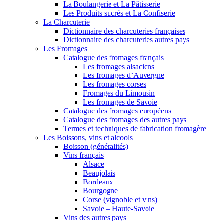
La Boulangerie et La Pâtisserie
Les Produits sucrés et La Confiserie
La Charcuterie
Dictionnaire des charcuteries françaises
Dictionnaire des charcuteries autres pays
Les Fromages
Catalogue des fromages français
Les fromages alsaciens
Les fromages d’Auvergne
Les fromages corses
Fromages du Limousin
Les fromages de Savoie
Catalogue des fromages européens
Catalogue des fromages des autres pays
Termes et techniques de fabrication fromagère
Les Boissons, vins et alcools
Boisson (généralités)
Vins français
Alsace
Beaujolais
Bordeaux
Bourgogne
Corse (vignoble et vins)
Savoie – Haute-Savoie
Vins des autres pays