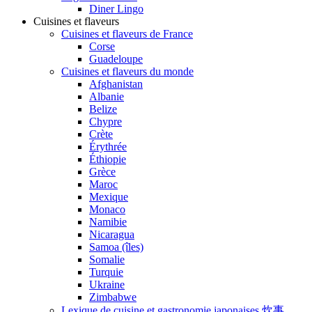
Diner Lingo
Cuisines et flaveurs
Cuisines et flaveurs de France
Corse
Guadeloupe
Cuisines et flaveurs du monde
Afghanistan
Albanie
Belize
Chypre
Crète
Érythrée
Éthiopie
Grèce
Maroc
Mexique
Monaco
Namibie
Nicaragua
Samoa (îles)
Somalie
Turquie
Ukraine
Zimbabwe
Lexique de cuisine et gastronomie japonaises 炊事