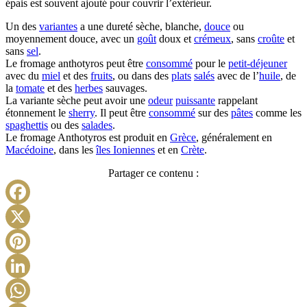
épais est souvent ajouté pour couvrir l’extérieur.
Un des
variantes
a une dureté sèche, blanche,
douce
ou
moyennement douce, avec un
goût
doux et
crémeux
, sans
croûte
et
sans
sel
.
Le fromage anthotyros peut être
consommé
pour le
petit-déjeuner
avec du
miel
et des
fruits
, ou dans des
plats
salés
avec de l’
huile
, de
la
tomate
et des
herbes
sauvages.
La variante sèche peut avoir une
odeur
puissante
rappelant
étonnement le
sherry
. Il peut être
consommé
sur des
pâtes
comme les
spaghettis
ou des
salades
.
Le fromage Anthotyros est produit en
Grèce
, généralement en
Macédoine
, dans les
îles Ioniennes
et en
Crète
.
Partager ce contenu :
Facebook
X
Pinterest
LinkedIn