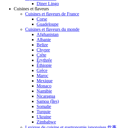
Diner Lingo
Cuisines et flaveurs
Cuisines et flaveurs de France
Corse
Guadeloupe
Cuisines et flaveurs du monde
Afghanistan
Albanie
Belize
Chypre
Crète
Érythrée
Éthiopie
Grèce
Maroc
Mexique
Monaco
Namibie
Nicaragua
Samoa (îles)
Somalie
Turquie
Ukraine
Zimbabwe
Lexique de cuisine et gastronomie japonaises 炊事