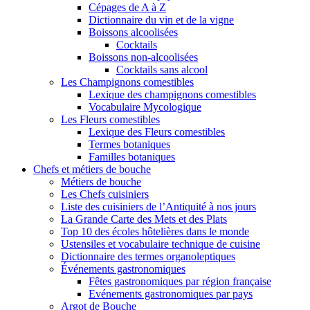
Cépages de A à Z
Dictionnaire du vin et de la vigne
Boissons alcoolisées
Cocktails
Boissons non-alcoolisées
Cocktails sans alcool
Les Champignons comestibles
Lexique des champignons comestibles
Vocabulaire Mycologique
Les Fleurs comestibles
Lexique des Fleurs comestibles
Termes botaniques
Familles botaniques
Chefs et métiers de bouche
Métiers de bouche
Les Chefs cuisiniers
Liste des cuisiniers de l’Antiquité à nos jours
La Grande Carte des Mets et des Plats
Top 10 des écoles hôtelières dans le monde
Ustensiles et vocabulaire technique de cuisine
Dictionnaire des termes organoleptiques
Événements gastronomiques
Fêtes gastronomiques par région française
Evénements gastronomiques par pays
Argot de Bouche