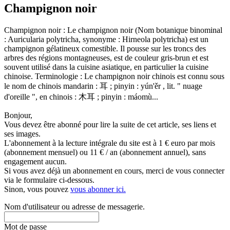
Champignon noir
Champignon noir : Le champignon noir (Nom botanique binominal
: Auricularia polytricha, synonyme : Hirneola polytricha) est un
champignon gélatineux comestible. Il pousse sur les troncs des
arbres des régions montagneuses, est de couleur gris-brun et est
souvent utilisé dans la cuisine asiatique, en particulier la cuisine
chinoise. Terminologie : Le champignon noir chinois est connu sous
le nom de chinois mandarin : 耳 ; pinyin : yún'ěr , lit. " nuage
d'oreille ", en chinois : 木耳 ; pinyin : máomù...
Bonjour,
Vous devez être abonné pour lire la suite de cet article, ses liens et
ses images.
L'abonnement à la lecture intégrale du site est à 1 € euro par mois
(abonnement mensuel) ou 11 € / an (abonnement annuel), sans
engagement aucun.
Si vous avez déjà un abonnement en cours, merci de vous connecter
via le formulaire ci-dessous.
Sinon, vous pouvez
vous abonner ici.
Nom d'utilisateur ou adresse de messagerie.
Mot de passe