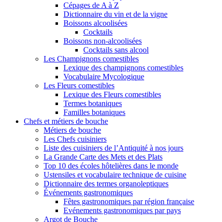
Cépages de A à Z
Dictionnaire du vin et de la vigne
Boissons alcoolisées
Cocktails
Boissons non-alcoolisées
Cocktails sans alcool
Les Champignons comestibles
Lexique des champignons comestibles
Vocabulaire Mycologique
Les Fleurs comestibles
Lexique des Fleurs comestibles
Termes botaniques
Familles botaniques
Chefs et métiers de bouche
Métiers de bouche
Les Chefs cuisiniers
Liste des cuisiniers de l’Antiquité à nos jours
La Grande Carte des Mets et des Plats
Top 10 des écoles hôtelières dans le monde
Ustensiles et vocabulaire technique de cuisine
Dictionnaire des termes organoleptiques
Événements gastronomiques
Fêtes gastronomiques par région française
Evénements gastronomiques par pays
Argot de Bouche