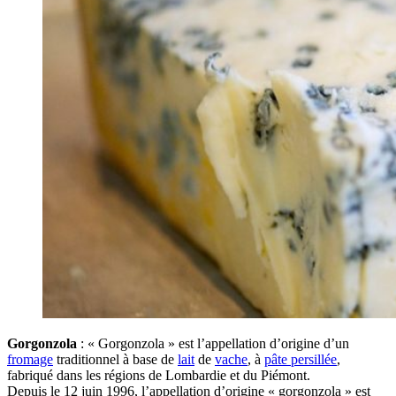
Gorgonzola
: « Gorgonzola » est l’appellation d’origine d’un
fromage
traditionnel à base de
lait
de
vache
, à
pâte persillée
,
fabriqué dans les régions de Lombardie et du Piémont.
Depuis le 12 juin 1996, l’appellation d’origine « gorgonzola » est