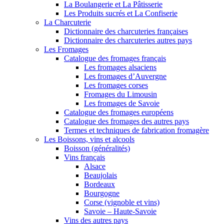
La Boulangerie et La Pâtisserie
Les Produits sucrés et La Confiserie
La Charcuterie
Dictionnaire des charcuteries françaises
Dictionnaire des charcuteries autres pays
Les Fromages
Catalogue des fromages français
Les fromages alsaciens
Les fromages d’Auvergne
Les fromages corses
Fromages du Limousin
Les fromages de Savoie
Catalogue des fromages européens
Catalogue des fromages des autres pays
Termes et techniques de fabrication fromagère
Les Boissons, vins et alcools
Boisson (généralités)
Vins français
Alsace
Beaujolais
Bordeaux
Bourgogne
Corse (vignoble et vins)
Savoie – Haute-Savoie
Vins des autres pays