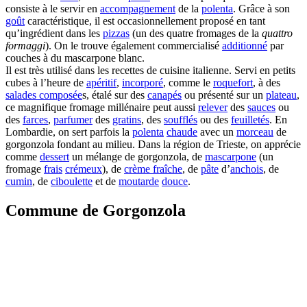
consiste à le servir en
accompagnement
de la
polenta
. Grâce à son
goût
caractéristique, il est occasionnellement proposé en tant
qu’ingrédient dans les
pizzas
(un des quatre fromages de la
quattro
formaggi
). On le trouve également commercialisé
additionné
par
couches à du mascarpone blanc.
Il est très utilisé dans les recettes de cuisine italienne. Servi en petits
cubes à l’heure de
apéritif
,
incorporé
, comme le
roquefort
, à des
salades composée
s, étalé sur des
canapés
ou présenté sur un
plateau
,
ce magnifique fromage millénaire peut aussi
relever
des
sauces
ou
des
farces
,
parfumer
des
gratins
, des
soufflés
ou des
feuilletés
. En
Lombardie, on sert parfois la
polenta
chaude
avec un
morceau
de
gorgonzola fondant au milieu. Dans la région de Trieste, on apprécie
comme
dessert
un mélange de gorgonzola, de
mascarpone
(un
fromage
frais
crémeux
), de
crème fraîche
, de
pâte
d’
anchois
, de
cumin
, de
ciboulette
et de
moutarde
douce
.
Commune de Gorgonzola