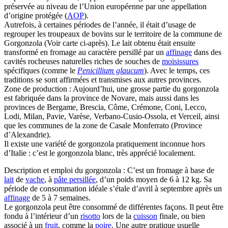
préservée au niveau de l’Union européenne par une appellation
d’origine protégée (
AOP
).
Autrefois, à certaines périodes de l’année, il était d’usage de
regrouper les troupeaux de bovins sur le territoire de la commune de
Gorgonzola (Voir carte ci-après). Le lait obtenu était ensuite
transformé en fromage au caractère persillé par un
affinage
dans des
cavités rocheuses naturelles riches de souches de
moisissures
spécifiques (comme le
Penicillium glaucum
). Avec le temps, ces
traditions se sont affirmées et transmises aux autres provinces.
Zone de production : Aujourd’hui, une grosse partie du gorgonzola
est fabriquée dans la province de Novare, mais aussi dans les
provinces de Bergame, Brescia, Côme, Crémone, Coni, Lecco,
Lodi, Milan, Pavie, Varèse, Verbano-Cusio-Ossola, et Verceil, ainsi
que les communes de la zone de Casale Monferrato (Province
d’Alexandrie).
Il existe une variété de gorgonzola pratiquement inconnue hors
d’Italie : c’est le gorgonzola blanc, très apprécié localement.
Description et emploi du gorgonzola : C’est un fromage à base de
lait
de
vache
, à
pâte persillée
, d’un poids moyen de 6 à 12 kg. Sa
période de consommation idéale s’étale d’avril à septembre après un
affinage
de 5 à 7 semaines.
Le gorgonzola peut être consommé de différentes façons. Il peut être
fondu à l’intérieur d’un
risotto
lors de la
cuisson
finale, ou bien
associé à un
fruit
, comme la
poire
. Une autre pratique usuelle