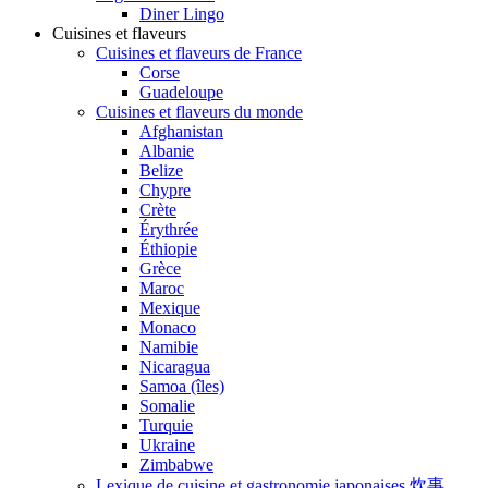
Diner Lingo
Cuisines et flaveurs
Cuisines et flaveurs de France
Corse
Guadeloupe
Cuisines et flaveurs du monde
Afghanistan
Albanie
Belize
Chypre
Crète
Érythrée
Éthiopie
Grèce
Maroc
Mexique
Monaco
Namibie
Nicaragua
Samoa (îles)
Somalie
Turquie
Ukraine
Zimbabwe
Lexique de cuisine et gastronomie japonaises 炊事