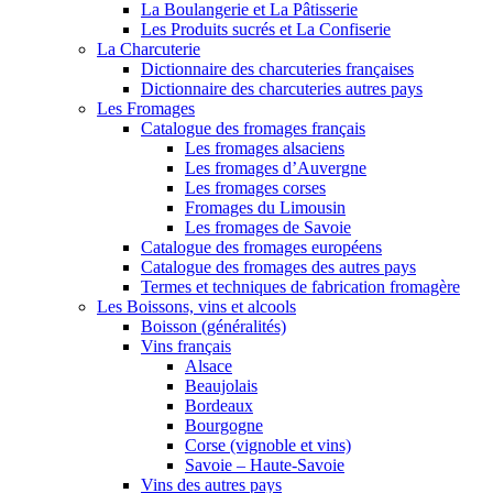
La Boulangerie et La Pâtisserie
Les Produits sucrés et La Confiserie
La Charcuterie
Dictionnaire des charcuteries françaises
Dictionnaire des charcuteries autres pays
Les Fromages
Catalogue des fromages français
Les fromages alsaciens
Les fromages d’Auvergne
Les fromages corses
Fromages du Limousin
Les fromages de Savoie
Catalogue des fromages européens
Catalogue des fromages des autres pays
Termes et techniques de fabrication fromagère
Les Boissons, vins et alcools
Boisson (généralités)
Vins français
Alsace
Beaujolais
Bordeaux
Bourgogne
Corse (vignoble et vins)
Savoie – Haute-Savoie
Vins des autres pays