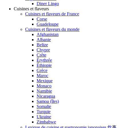
Diner Lingo
Cuisines et flaveurs
Cuisines et flaveurs de France
Corse
Guadeloupe
Cuisines et flaveurs du monde
Afghanistan
Albanie
Belize
Chypre
Crète
Érythrée
Éthiopie
Grèce
Maroc
Mexique
Monaco
Namibie
Nicaragua
Samoa (îles)
Somalie
Turquie
Ukraine
Zimbabwe
Lexique de cuisine et gastronomie japonaises 炊事