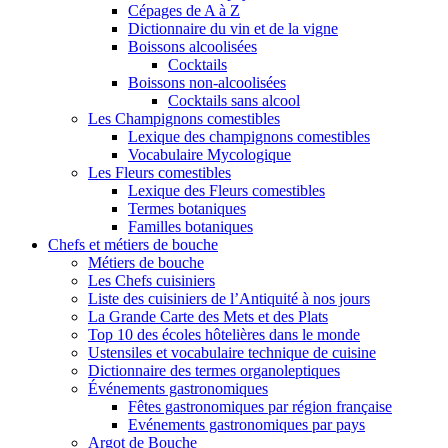
Cépages de A à Z
Dictionnaire du vin et de la vigne
Boissons alcoolisées
Cocktails
Boissons non-alcoolisées
Cocktails sans alcool
Les Champignons comestibles
Lexique des champignons comestibles
Vocabulaire Mycologique
Les Fleurs comestibles
Lexique des Fleurs comestibles
Termes botaniques
Familles botaniques
Chefs et métiers de bouche
Métiers de bouche
Les Chefs cuisiniers
Liste des cuisiniers de l’Antiquité à nos jours
La Grande Carte des Mets et des Plats
Top 10 des écoles hôtelières dans le monde
Ustensiles et vocabulaire technique de cuisine
Dictionnaire des termes organoleptiques
Événements gastronomiques
Fêtes gastronomiques par région française
Evénements gastronomiques par pays
Argot de Bouche