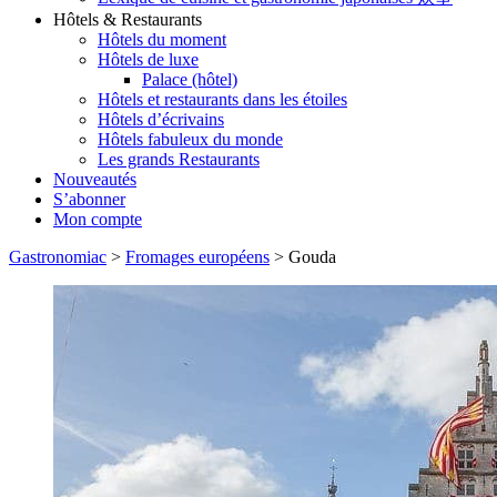
Hôtels & Restaurants
Hôtels du moment
Hôtels de luxe
Palace (hôtel)
Hôtels et restaurants dans les étoiles
Hôtels d’écrivains
Hôtels fabuleux du monde
Les grands Restaurants
Nouveautés
S’abonner
Mon compte
Gastronomiac
>
Fromages européens
>
Gouda