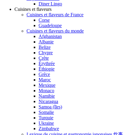
Diner Lingo
Cuisines et flaveurs
Cuisines et flaveurs de France
Corse
Guadeloupe
Cuisines et flaveurs du monde
Afghanistan
Albanie
Belize
Chypre
Crète
Érythrée
Éthiopie
Grèce
Maroc
Mexique
Monaco
Namibie
Nicaragua
Samoa (îles)
Somalie
Turquie
Ukraine
Zimbabwe
Lexique de cuisine et gastronomie japonaises 炊事