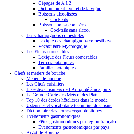
Cépages de A à Z
Dictionnaire du vin et de la vigne
Boissons alcoolisées
Cocktails
Boissons non-alcoolisées
Cocktails sans alcool
Les Champignons comestibles
Lexique des champignons comestibles
Vocabulaire Mycologique
Les Fleurs comestibles
Lexique des Fleurs comestibles
Termes botaniques
Familles botaniques
Chefs et métiers de bouche
Métiers de bouche
Les Chefs cuisiniers
Liste des cuisiniers de l’Antiquité à nos jours
La Grande Carte des Mets et des Plats
Top 10 des écoles hôtelières dans le monde
Ustensiles et vocabulaire technique de cuisine
Dictionnaire des termes organoleptiques
Événements gastronomiques
Fêtes gastronomiques par région française
Evénements gastronomiques par pays
Argot de Bouche