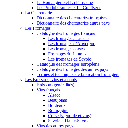
La Boulangerie et La Pâtisserie
Les Produits sucrés et La Confiserie
La Charcuterie
Dictionnaire des charcuteries françaises
Dictionnaire des charcuteries autres pays
Les Fromages
Catalogue des fromages français
Les fromages alsaciens
Les fromages d’Auvergne
Les fromages corses
Fromages du Limousin
Les fromages de Savoie
Catalogue des fromages européens
Catalogue des fromages des autres pays
Termes et techniques de fabrication fromagère
Les Boissons, vins et alcools
Boisson (généralités)
Vins français
Alsace
Beaujolais
Bordeaux
Bourgogne
Corse (vignoble et vins)
Savoie – Haute-Savoie
Vins des autres pays