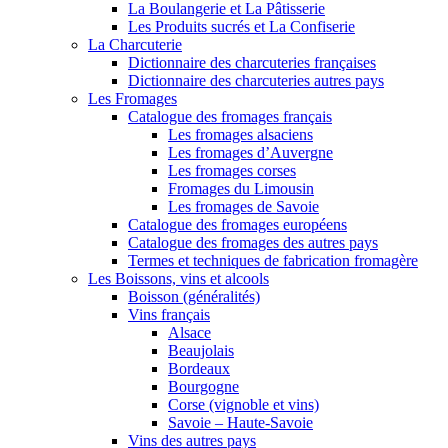
La Boulangerie et La Pâtisserie
Les Produits sucrés et La Confiserie
La Charcuterie
Dictionnaire des charcuteries françaises
Dictionnaire des charcuteries autres pays
Les Fromages
Catalogue des fromages français
Les fromages alsaciens
Les fromages d’Auvergne
Les fromages corses
Fromages du Limousin
Les fromages de Savoie
Catalogue des fromages européens
Catalogue des fromages des autres pays
Termes et techniques de fabrication fromagère
Les Boissons, vins et alcools
Boisson (généralités)
Vins français
Alsace
Beaujolais
Bordeaux
Bourgogne
Corse (vignoble et vins)
Savoie – Haute-Savoie
Vins des autres pays