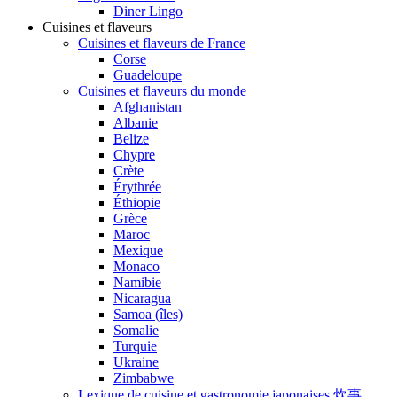
Diner Lingo
Cuisines et flaveurs
Cuisines et flaveurs de France
Corse
Guadeloupe
Cuisines et flaveurs du monde
Afghanistan
Albanie
Belize
Chypre
Crète
Érythrée
Éthiopie
Grèce
Maroc
Mexique
Monaco
Namibie
Nicaragua
Samoa (îles)
Somalie
Turquie
Ukraine
Zimbabwe
Lexique de cuisine et gastronomie japonaises 炊事