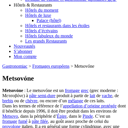
Hôtels & Restaurants
Hôtels du moment
Hôtels de luxe
Palace (hôtel)
Hôtels et restaurants dans les étoiles
Hôtels d’écrivains
Hôtels fabuleux du monde
Les grands Restaurants
Nouveautés
S’abonner
Mon compte
Gastronomiac
>
Fromages européens
>
Metsovóne
Metsovóne
Metsovóne
: Le metsovóne est un
fromage
grec
(grec moderne :
Μετσοβόνε) à
pâte semi-dure
produit à partir de
lait
de
vache
, de
brebis
ou de
chèvre
, ou encore d’un
mélange
de ces laits.
Dans les termes de référence de l’
appellation d’origine protégée
dont
il bénéficie depuis 1996, il doit être produit dans les environs de
Metsovo
, dans la périphérie d’
Épire
, dans le
Pinde
. C’est un
fromage
fumé
à
pâte filée
, au goût assez proche de celui du
provolone
italien. Il a en général une forme cylindrique, avec une