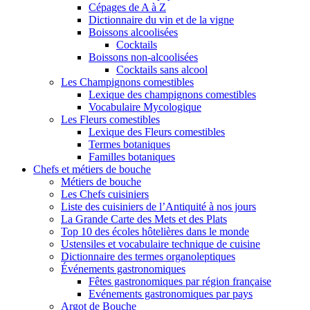
Cépages de A à Z
Dictionnaire du vin et de la vigne
Boissons alcoolisées
Cocktails
Boissons non-alcoolisées
Cocktails sans alcool
Les Champignons comestibles
Lexique des champignons comestibles
Vocabulaire Mycologique
Les Fleurs comestibles
Lexique des Fleurs comestibles
Termes botaniques
Familles botaniques
Chefs et métiers de bouche
Métiers de bouche
Les Chefs cuisiniers
Liste des cuisiniers de l’Antiquité à nos jours
La Grande Carte des Mets et des Plats
Top 10 des écoles hôtelières dans le monde
Ustensiles et vocabulaire technique de cuisine
Dictionnaire des termes organoleptiques
Événements gastronomiques
Fêtes gastronomiques par région française
Evénements gastronomiques par pays
Argot de Bouche