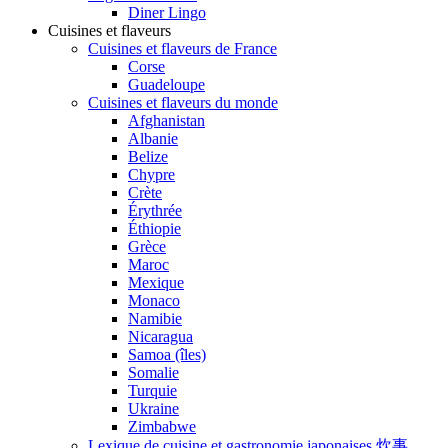
Diner Lingo
Cuisines et flaveurs
Cuisines et flaveurs de France
Corse
Guadeloupe
Cuisines et flaveurs du monde
Afghanistan
Albanie
Belize
Chypre
Crète
Érythrée
Éthiopie
Grèce
Maroc
Mexique
Monaco
Namibie
Nicaragua
Samoa (îles)
Somalie
Turquie
Ukraine
Zimbabwe
Lexique de cuisine et gastronomie japonaises 炊事