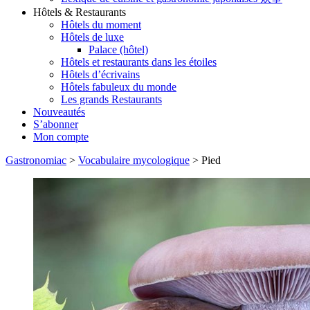
Hôtels & Restaurants
Hôtels du moment
Hôtels de luxe
Palace (hôtel)
Hôtels et restaurants dans les étoiles
Hôtels d’écrivains
Hôtels fabuleux du monde
Les grands Restaurants
Nouveautés
S’abonner
Mon compte
Gastronomiac
>
Vocabulaire mycologique
>
Pied