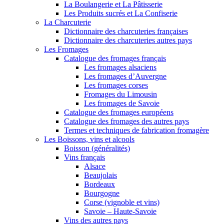
La Boulangerie et La Pâtisserie
Les Produits sucrés et La Confiserie
La Charcuterie
Dictionnaire des charcuteries françaises
Dictionnaire des charcuteries autres pays
Les Fromages
Catalogue des fromages français
Les fromages alsaciens
Les fromages d’Auvergne
Les fromages corses
Fromages du Limousin
Les fromages de Savoie
Catalogue des fromages européens
Catalogue des fromages des autres pays
Termes et techniques de fabrication fromagère
Les Boissons, vins et alcools
Boisson (généralités)
Vins français
Alsace
Beaujolais
Bordeaux
Bourgogne
Corse (vignoble et vins)
Savoie – Haute-Savoie
Vins des autres pays