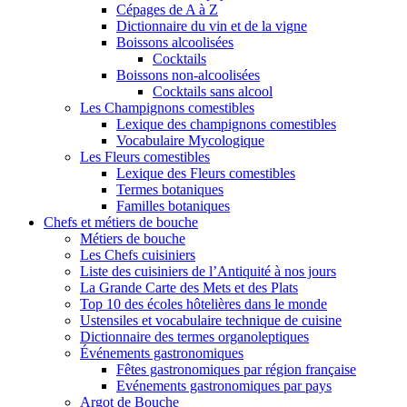
Cépages de A à Z
Dictionnaire du vin et de la vigne
Boissons alcoolisées
Cocktails
Boissons non-alcoolisées
Cocktails sans alcool
Les Champignons comestibles
Lexique des champignons comestibles
Vocabulaire Mycologique
Les Fleurs comestibles
Lexique des Fleurs comestibles
Termes botaniques
Familles botaniques
Chefs et métiers de bouche
Métiers de bouche
Les Chefs cuisiniers
Liste des cuisiniers de l’Antiquité à nos jours
La Grande Carte des Mets et des Plats
Top 10 des écoles hôtelières dans le monde
Ustensiles et vocabulaire technique de cuisine
Dictionnaire des termes organoleptiques
Événements gastronomiques
Fêtes gastronomiques par région française
Evénements gastronomiques par pays
Argot de Bouche