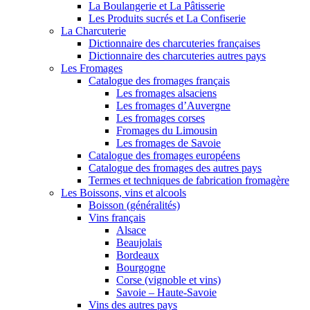
La Boulangerie et La Pâtisserie
Les Produits sucrés et La Confiserie
La Charcuterie
Dictionnaire des charcuteries françaises
Dictionnaire des charcuteries autres pays
Les Fromages
Catalogue des fromages français
Les fromages alsaciens
Les fromages d’Auvergne
Les fromages corses
Fromages du Limousin
Les fromages de Savoie
Catalogue des fromages européens
Catalogue des fromages des autres pays
Termes et techniques de fabrication fromagère
Les Boissons, vins et alcools
Boisson (généralités)
Vins français
Alsace
Beaujolais
Bordeaux
Bourgogne
Corse (vignoble et vins)
Savoie – Haute-Savoie
Vins des autres pays