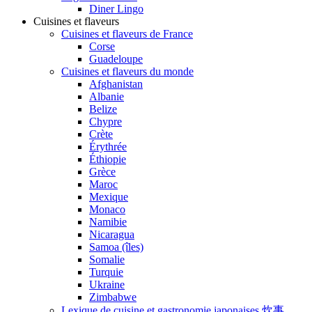
Diner Lingo
Cuisines et flaveurs
Cuisines et flaveurs de France
Corse
Guadeloupe
Cuisines et flaveurs du monde
Afghanistan
Albanie
Belize
Chypre
Crète
Érythrée
Éthiopie
Grèce
Maroc
Mexique
Monaco
Namibie
Nicaragua
Samoa (îles)
Somalie
Turquie
Ukraine
Zimbabwe
Lexique de cuisine et gastronomie japonaises 炊事