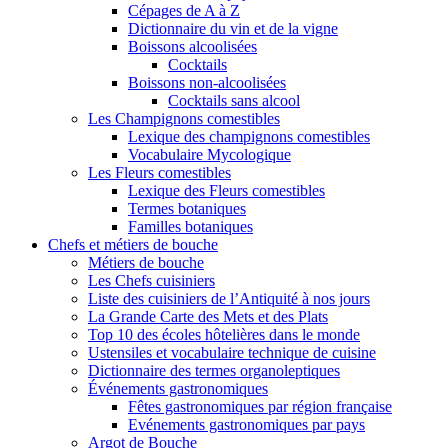
Cépages de A à Z
Dictionnaire du vin et de la vigne
Boissons alcoolisées
Cocktails
Boissons non-alcoolisées
Cocktails sans alcool
Les Champignons comestibles
Lexique des champignons comestibles
Vocabulaire Mycologique
Les Fleurs comestibles
Lexique des Fleurs comestibles
Termes botaniques
Familles botaniques
Chefs et métiers de bouche
Métiers de bouche
Les Chefs cuisiniers
Liste des cuisiniers de l’Antiquité à nos jours
La Grande Carte des Mets et des Plats
Top 10 des écoles hôtelières dans le monde
Ustensiles et vocabulaire technique de cuisine
Dictionnaire des termes organoleptiques
Événements gastronomiques
Fêtes gastronomiques par région française
Evénements gastronomiques par pays
Argot de Bouche