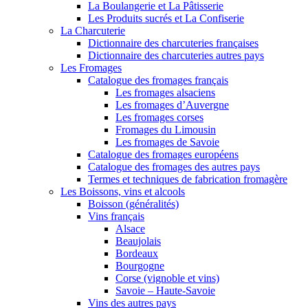
La Boulangerie et La Pâtisserie
Les Produits sucrés et La Confiserie
La Charcuterie
Dictionnaire des charcuteries françaises
Dictionnaire des charcuteries autres pays
Les Fromages
Catalogue des fromages français
Les fromages alsaciens
Les fromages d’Auvergne
Les fromages corses
Fromages du Limousin
Les fromages de Savoie
Catalogue des fromages européens
Catalogue des fromages des autres pays
Termes et techniques de fabrication fromagère
Les Boissons, vins et alcools
Boisson (généralités)
Vins français
Alsace
Beaujolais
Bordeaux
Bourgogne
Corse (vignoble et vins)
Savoie – Haute-Savoie
Vins des autres pays