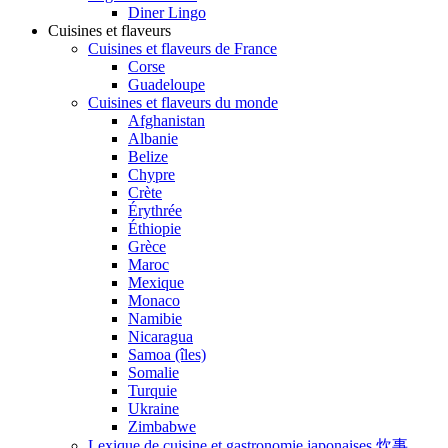
Diner Lingo
Cuisines et flaveurs
Cuisines et flaveurs de France
Corse
Guadeloupe
Cuisines et flaveurs du monde
Afghanistan
Albanie
Belize
Chypre
Crète
Érythrée
Éthiopie
Grèce
Maroc
Mexique
Monaco
Namibie
Nicaragua
Samoa (îles)
Somalie
Turquie
Ukraine
Zimbabwe
Lexique de cuisine et gastronomie japonaises 炊事