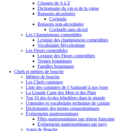
Cépages de A à Z
Dictionnaire du vin et de la vigne
Boissons alcoolisées
Cocktails
Boissons non-alcoolisées
Cocktails sans alcool
Les Champignons comestibles
Lexique des champignons comestibles
Vocabulaire Mycologique
Les Fleurs comestibles
Lexique des Fleurs comestibles
Termes botaniques
Familles botaniques
Chefs et métiers de bouche
Métiers de bouche
Les Chefs cuisiniers
Liste des cuisiniers de l’Antiquité à nos jours
La Grande Carte des Mets et des Plats
Top 10 des écoles hôtelières dans le monde
Ustensiles et vocabulaire technique de cuisine
Dictionnaire des termes organoleptiques
Événements gastronomiques
Fêtes gastronomiques par région française
Evénements gastronomiques par pays
Argot de Bouche