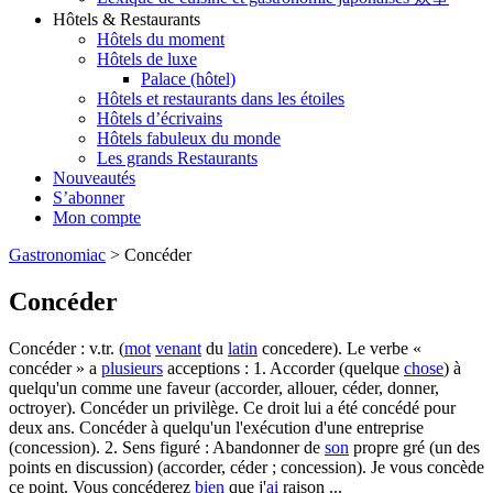
Hôtels & Restaurants
Hôtels du moment
Hôtels de luxe
Palace (hôtel)
Hôtels et restaurants dans les étoiles
Hôtels d’écrivains
Hôtels fabuleux du monde
Les grands Restaurants
Nouveautés
S’abonner
Mon compte
Gastronomiac
>
Concéder
Concéder
Concéder : v.tr. (
mot
venant
du
latin
concedere). Le verbe «
concéder » a
plusieurs
acceptions : 1. Accorder (quelque
chose
) à
quelqu'un comme une faveur (accorder, allouer, céder, donner,
octroyer). Concéder un privilège. Ce droit lui a été concédé pour
deux ans. Concéder à quelqu'un l'exécution d'une entreprise
(concession). 2. Sens figuré : Abandonner de
son
propre gré (un des
points en discussion) (accorder, céder ; concession). Je vous concède
ce point. Vous concéderez
bien
que j'
ai
raison ...