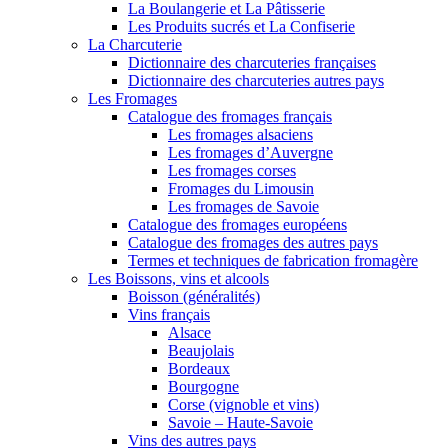
La Boulangerie et La Pâtisserie
Les Produits sucrés et La Confiserie
La Charcuterie
Dictionnaire des charcuteries françaises
Dictionnaire des charcuteries autres pays
Les Fromages
Catalogue des fromages français
Les fromages alsaciens
Les fromages d’Auvergne
Les fromages corses
Fromages du Limousin
Les fromages de Savoie
Catalogue des fromages européens
Catalogue des fromages des autres pays
Termes et techniques de fabrication fromagère
Les Boissons, vins et alcools
Boisson (généralités)
Vins français
Alsace
Beaujolais
Bordeaux
Bourgogne
Corse (vignoble et vins)
Savoie – Haute-Savoie
Vins des autres pays