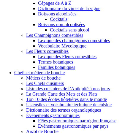
Cépages de A à Z
Dictionnaire du vin et de la vigne
Boissons alcoolisées
Cocktails
Boissons non-alcoolisées
Cocktails sans alcool
Les Champignons comestibles
Lexique des champignons comestibles
Vocabulaire Mycologique
Les Fleurs comestibles
Lexique des Fleurs comestibles
Termes botaniques
Familles botaniques
Chefs et métiers de bouche
Métiers de bouche
Les Chefs cuisiniers
Liste des cuisiniers de l’Antiquité à nos jours
La Grande Carte des Mets et des Plats
Top 10 des écoles hôtelières dans le monde
Ustensiles et vocabulaire technique de cuisine
Dictionnaire des termes organoleptiques
Événements gastronomiques
Fêtes gastronomiques par région française
Evénements gastronomiques par pays
Argot de Bouche