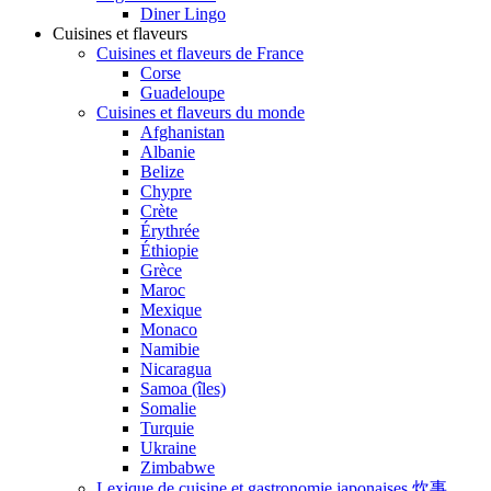
Diner Lingo
Cuisines et flaveurs
Cuisines et flaveurs de France
Corse
Guadeloupe
Cuisines et flaveurs du monde
Afghanistan
Albanie
Belize
Chypre
Crète
Érythrée
Éthiopie
Grèce
Maroc
Mexique
Monaco
Namibie
Nicaragua
Samoa (îles)
Somalie
Turquie
Ukraine
Zimbabwe
Lexique de cuisine et gastronomie japonaises 炊事