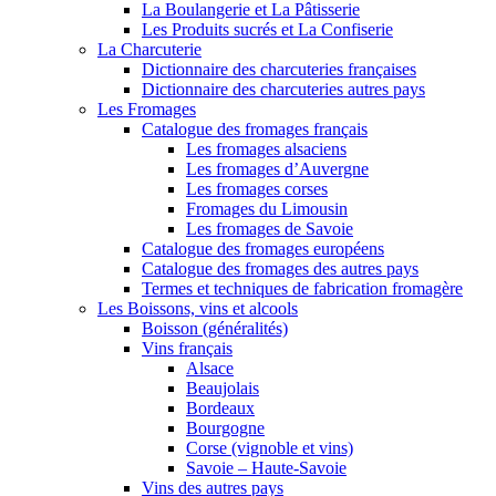
La Boulangerie et La Pâtisserie
Les Produits sucrés et La Confiserie
La Charcuterie
Dictionnaire des charcuteries françaises
Dictionnaire des charcuteries autres pays
Les Fromages
Catalogue des fromages français
Les fromages alsaciens
Les fromages d’Auvergne
Les fromages corses
Fromages du Limousin
Les fromages de Savoie
Catalogue des fromages européens
Catalogue des fromages des autres pays
Termes et techniques de fabrication fromagère
Les Boissons, vins et alcools
Boisson (généralités)
Vins français
Alsace
Beaujolais
Bordeaux
Bourgogne
Corse (vignoble et vins)
Savoie – Haute-Savoie
Vins des autres pays