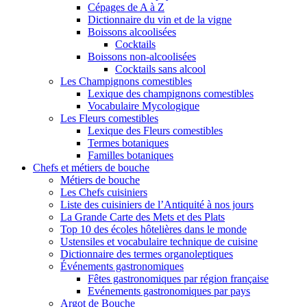
Cépages de A à Z
Dictionnaire du vin et de la vigne
Boissons alcoolisées
Cocktails
Boissons non-alcoolisées
Cocktails sans alcool
Les Champignons comestibles
Lexique des champignons comestibles
Vocabulaire Mycologique
Les Fleurs comestibles
Lexique des Fleurs comestibles
Termes botaniques
Familles botaniques
Chefs et métiers de bouche
Métiers de bouche
Les Chefs cuisiniers
Liste des cuisiniers de l’Antiquité à nos jours
La Grande Carte des Mets et des Plats
Top 10 des écoles hôtelières dans le monde
Ustensiles et vocabulaire technique de cuisine
Dictionnaire des termes organoleptiques
Événements gastronomiques
Fêtes gastronomiques par région française
Evénements gastronomiques par pays
Argot de Bouche