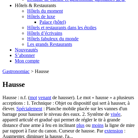
Hôtels & Restaurants
Hôtels du moment
Hôtels de luxe
Palace (hôtel)
Hôtels et restaurants dans les étoiles
Hôtels d’écrivains
Hôtels fabuleux du monde
Les grands Restaurants
Nouveautés
S’abonner
Mon compte
Gastronomiac
>
Hausse
Hausse
Hausse : n.f. (
mot
venant
de hausser). Le mot « hausse » a plusieurs
acceptions : 1. Technique : Objet ou dispositif qui sert à hausser, à
élever.
Spécialement
: Planche mobile placée sur les vannes d'un
barrage pour hausser le niveau des eaux. 2. Système de
visée
,
appareil articulé et gradué qui permet de régler le tir à grande
distance d'une arme à feu en inclinant
plus
ou
moins
la ligne de mire
par rapport à l'axe du canon. Curseur de hausse. Par
extension
:
Augmenter, diminuer la hausse, l'a...