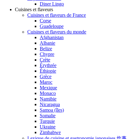
Diner Lingo
Cuisines et flaveurs
Cuisines et flaveurs de France
Corse
Guadeloupe
Cuisines et flaveurs du monde
Afghanistan
Albanie
Belize
Chypre
Crète
Érythrée
Éthiopie
Grèce
Maroc
Mexique
Monaco
Namibie
Nicaragua
Samoa (îles)
Somalie
Turquie
Ukraine
Zimbabwe
Lexique de cuisine et gastronomie japonaises 炊事