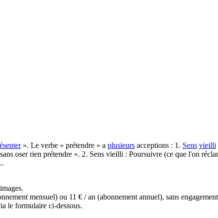
ésenter
». Le verbe « prétendre » a
plusieurs
acceptions : 1.
Sens
vieilli
ans oser rien prétendre ». 2. Sens vieilli : Poursuivre (ce que l'on ré
..
s images.
(abonnement mensuel) ou 11 € / an (abonnement annuel), sans engagemen
a le formulaire ci-dessous.