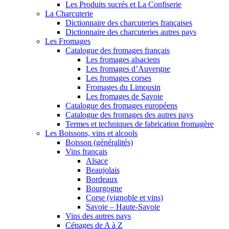
Les Produits sucrés et La Confiserie
La Charcuterie
Dictionnaire des charcuteries françaises
Dictionnaire des charcuteries autres pays
Les Fromages
Catalogue des fromages français
Les fromages alsaciens
Les fromages d’Auvergne
Les fromages corses
Fromages du Limousin
Les fromages de Savoie
Catalogue des fromages européens
Catalogue des fromages des autres pays
Termes et techniques de fabrication fromagère
Les Boissons, vins et alcools
Boisson (généralités)
Vins français
Alsace
Beaujolais
Bordeaux
Bourgogne
Corse (vignoble et vins)
Savoie – Haute-Savoie
Vins des autres pays
Cépages de A à Z