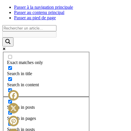
Passer à la navigation principale
Passer au contenu principal
Passer au pied de page
Exact matches only
Search in title
Search in content
Facebook
Search in posts
X
Search in pages
Search in posts
Pinterest