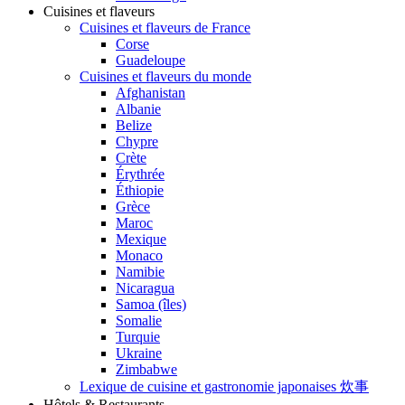
Cuisines et flaveurs
Cuisines et flaveurs de France
Corse
Guadeloupe
Cuisines et flaveurs du monde
Afghanistan
Albanie
Belize
Chypre
Crète
Érythrée
Éthiopie
Grèce
Maroc
Mexique
Monaco
Namibie
Nicaragua
Samoa (îles)
Somalie
Turquie
Ukraine
Zimbabwe
Lexique de cuisine et gastronomie japonaises 炊事
Hôtels & Restaurants