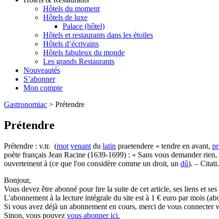
Hôtels du moment
Hôtels de luxe
Palace (hôtel)
Hôtels et restaurants dans les étoiles
Hôtels d’écrivains
Hôtels fabuleux du monde
Les grands Restaurants
Nouveautés
S’abonner
Mon compte
Gastronomiac
>
Prétendre
Prétendre
Prétendre : v.tr. (
mot
venant
du
latin
praetendere « tendre en avant,
pr
poète français Jean Racine (1639-1699) : « Sans vous demander rien, s
ouvertement à (ce que l'on considère comme un droit, un
dû
). – Citati.
Bonjour,
Vous devez être abonné pour lire la suite de cet article, ses liens et se
L'abonnement à la lecture intégrale du site est à 1 € euro par mois 
Si vous avez déjà un abonnement en cours, merci de vous connecter vi
Sinon, vous pouvez
vous abonner ici.