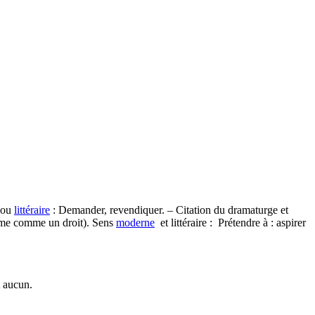
ou
littéraire
: Demander, revendiquer. – Citation du dramaturge et
clame comme un droit). Sens
moderne
et littéraire : Prétendre à : aspirer
t aucun.