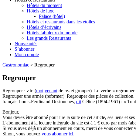
Hôtels du moment
Hôtels de luxe
Palace (hôtel)
Hôtels et restaurants dans les étoiles
Hôtels d’écrivains
Hôtels fabuleux du monde
Les grands Restaurants
Nouveautés
S’abonner
Mon compte
Gastronomiac
>
Regrouper
Regrouper
Regrouper : v.tr. (
mot
venant
de re- et grouper). Le verbe « regrouper
Regrouper une armée (reformer). Regrouper des pièces de collection. 
français Louis-Ferdinand Destouches,
dit
Céline (1894-1961) : « Tout
Bonjour,
Vous devez être abonné pour lire la suite de cet article, ses liens et se
L'abonnement à la lecture intégrale du site est à 1 € euro par mois 
Si vous avez déjà un abonnement en cours, merci de vous connecter vi
Sinon, vous pouvez
vous abonner ici.