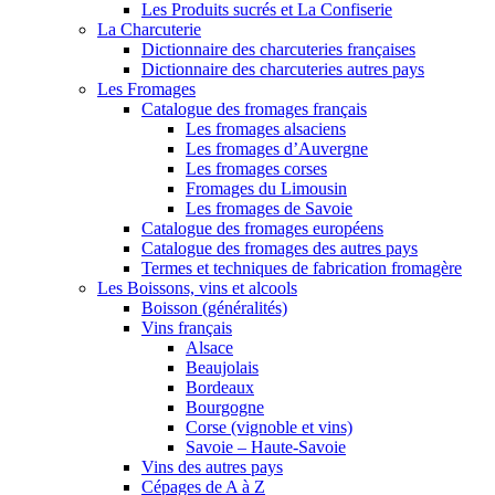
Les Produits sucrés et La Confiserie
La Charcuterie
Dictionnaire des charcuteries françaises
Dictionnaire des charcuteries autres pays
Les Fromages
Catalogue des fromages français
Les fromages alsaciens
Les fromages d’Auvergne
Les fromages corses
Fromages du Limousin
Les fromages de Savoie
Catalogue des fromages européens
Catalogue des fromages des autres pays
Termes et techniques de fabrication fromagère
Les Boissons, vins et alcools
Boisson (généralités)
Vins français
Alsace
Beaujolais
Bordeaux
Bourgogne
Corse (vignoble et vins)
Savoie – Haute-Savoie
Vins des autres pays
Cépages de A à Z