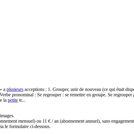
 » a
plusieurs
acceptions : 1. Grouper, unir de nouveau (ce qui était dis
Verbe pronominal : Se regrouper : se remettre en groupe. Se regrouper
e la
petite
tr...
s images.
(abonnement mensuel) ou 11 € / an (abonnement annuel), sans engagemen
a le formulaire ci-dessous.