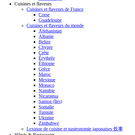
Cuisines et flaveurs
Cuisines et flaveurs de France
Corse
Guadeloupe
Cuisines et flaveurs du monde
Afghanistan
Albanie
Belize
Chypre
Crète
Érythrée
Éthiopie
Grèce
Maroc
Mexique
Monaco
Namibie
Nicaragua
Samoa (îles)
Somalie
Turquie
Ukraine
Zimbabwe
Lexique de cuisine et gastronomie japonaises 炊事
Hôtels & Restaurants