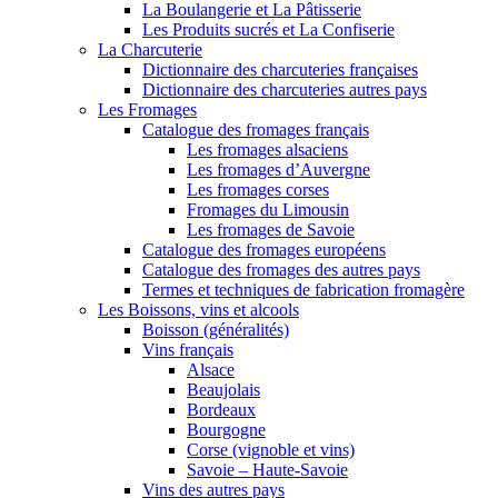
La Boulangerie et La Pâtisserie
Les Produits sucrés et La Confiserie
La Charcuterie
Dictionnaire des charcuteries françaises
Dictionnaire des charcuteries autres pays
Les Fromages
Catalogue des fromages français
Les fromages alsaciens
Les fromages d’Auvergne
Les fromages corses
Fromages du Limousin
Les fromages de Savoie
Catalogue des fromages européens
Catalogue des fromages des autres pays
Termes et techniques de fabrication fromagère
Les Boissons, vins et alcools
Boisson (généralités)
Vins français
Alsace
Beaujolais
Bordeaux
Bourgogne
Corse (vignoble et vins)
Savoie – Haute-Savoie
Vins des autres pays