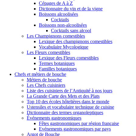
Cépages de A à Z
Dictionnaire du vin et de la vigne
Boissons alcoolisées
Cocktails
Boissons non-alcoolisées
Cocktails sans alcool
Les Champignons comestibles
Lexique des champignons comestibles
Vocabulaire Mycologique
Les Fleurs comestibles
Lexique des Fleurs comestibles
Termes botaniques
Familles botaniques
Chefs et métiers de bouche
Métiers de bouche
Les Chefs cuisiniers
Liste des cuisiniers de l’Antiquité à nos jours
La Grande Carte des Mets et des Plats
Top 10 des écoles hôtelières dans le monde
Ustensiles et vocabulaire technique de cuisine
Dictionnaire des termes organoleptiques
Événements gastronomiques
Fêtes gastronomiques par région française
Evénements gastronomiques par pays
Argot de Bouche