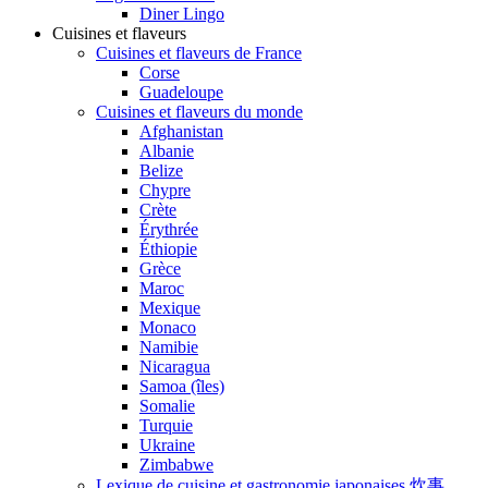
Diner Lingo
Cuisines et flaveurs
Cuisines et flaveurs de France
Corse
Guadeloupe
Cuisines et flaveurs du monde
Afghanistan
Albanie
Belize
Chypre
Crète
Érythrée
Éthiopie
Grèce
Maroc
Mexique
Monaco
Namibie
Nicaragua
Samoa (îles)
Somalie
Turquie
Ukraine
Zimbabwe
Lexique de cuisine et gastronomie japonaises 炊事